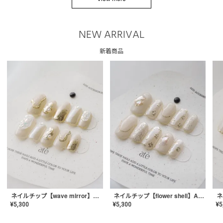
NEW ARRIVAL
新着商品
ネイルチップ【wave mirror】AE-CONA-04
ネイルチップ【flower shell】AE-CONA-03
¥
5,300
¥
5,300
¥
5