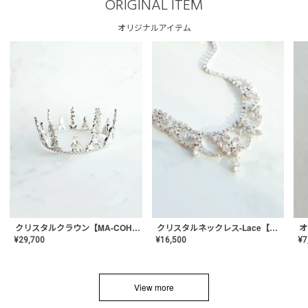
ORIGINAL ITEM
オリジナルアイテム
クリスタルネックレス-Lace【MA-CONL-02】
クリスタルクラウン【MA-COHD-01】韓国風クラウン/ウェディングクラウン/ティアラ
¥
16,500
¥
29,700
¥
7
View more