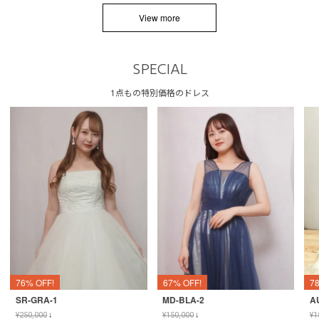
View more
SPECIAL
1点もの特別価格のドレス
76% OFF!
67% OFF!
7
SR-GRA-1
MD-BLA-2
A
¥
250,000
↓
¥
150,000
↓
¥
1