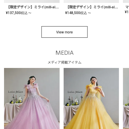
【限定デザイン】ミライ(mill-ai)リング
【限定デザイン】ミライ(mill-ai)リング
マ
¥
1
¥
137,500
税込
¥
148,500
税込
〜
〜
View more
MEDIA
メディア掲載アイテム