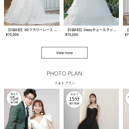
【3泊4日】3Dフラワーレース ドレス〈PD-WDOR-331〉
【3泊4日】2wayチュールラッフルドレス〈PD-WDOR-341RTL〉
¥
70,000
¥
70,000
¥
7
View more
PHOTO PLAN
フォトプラン