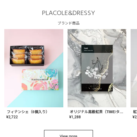
PLACOLE&DRESSY
ブランド商品
フィナンシェ（6個入り）
オリジナル高級紅茶（TIME/タイム）【ギフト/プチギフト/プレゼント/内祝い/結婚式/オリジナル配合/高品質/ハーブティー/茶葉/記念日/お返し/手土産/美容/おしゃれ】
紅
¥
2,722
¥
1,288
¥
2
View more