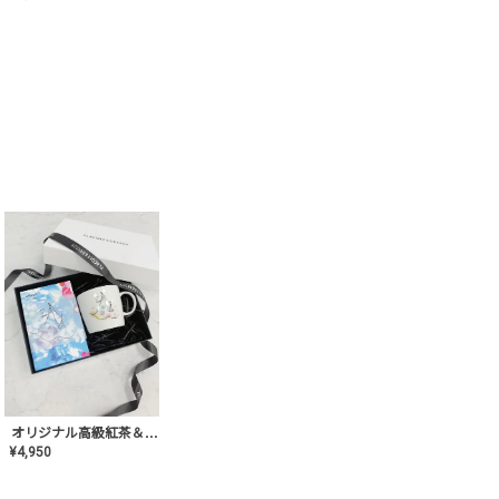
オリジナル高級紅茶＆マグカップ ギフト【AT-GF-02】ギフトセット/プレゼント/内祝い/結婚式/ハーブティー/高品質/マグカップ/食器/記念日/お返し/手土産/美容/おしゃれ
¥
4,950