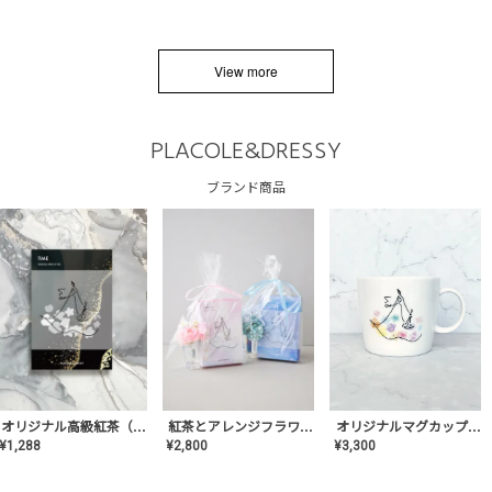
View more
PLACOLE&DRESSY
ブランド商品
オリジナルマグカップ【AT-TW-03】ギフトセット有/プレゼント/内祝い/結婚式/ペア/食器/テーブルウェア/記念日/お返し/特別/高級/おしゃれ
オリジナル高級紅茶（TIME/タイム）【ギフト/プチギフト/プレゼント/内祝い/結婚式/オリジナル配合/高品質/ハーブティー/茶葉/記念日/お返し/手土産/美容/おしゃれ】
紅茶とアレンジフラワーのセット
¥
3,300
¥
1,288
¥
2,800