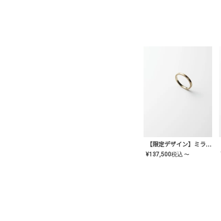
【限定デザイン】ミライ(mill-ai)リング
¥
137,500
税込
〜