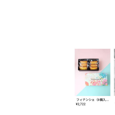
フィナンシェ（6個入り）
¥
2,722