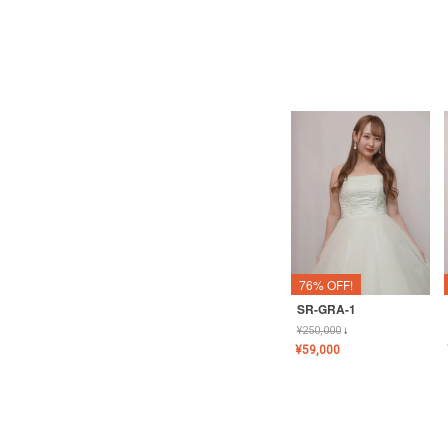
76% OFF!
SR-GRA-1
¥
250,000
↓
¥
59,000