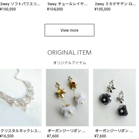
2way ソフトパフスリーブ スレンダードレス〈PD-WDOR-2112〉
3way チュールレイヤーオフショルダー スレンダードレス〈PD-WDOR-2111〉
2way ミカドサテン ロールカラードレス〈PD-WDOR-511〉
¥
100,000
¥
104,000
¥
105,000
View more
ORIGINAL ITEM
オリジナルアイテム
クリスタルネックレス-Lace【MA-CONL-02】
オーガンジーリボン バレリーナイヤリング&ピアス【Black】〈PV-COER-11〉
オーガンジーリボン バレリーナイヤリング&ピアス【White】〈PV-COER-12〉
¥
16,500
¥
7,600
¥
7,600