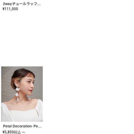
2wayチュールラッフルドレス〈PD-WDOR-341〉
¥
111,000
Petal Decoration- Pearl【JA-COER-3】
¥
5,850
税込
〜