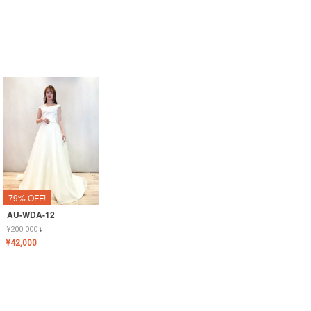
79% OFF!
AU-WDA-12
¥
200,000
↓
¥
42,000