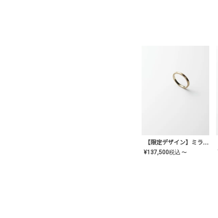
【限定デザイン】ミライ(mill-ai)リング
¥
137,500
税込
〜