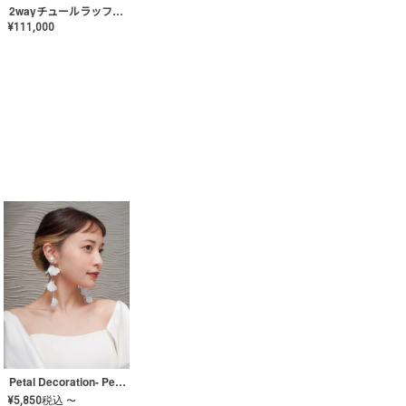
2wayチュールラッフルドレス〈PD-WDOR-341〉
¥
111,000
Petal Decoration- Pearl【JA-COER-3】
¥
5,850
税込
〜