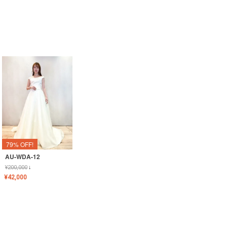
79% OFF!
AU-WDA-12
¥
200,000
↓
¥
42,000