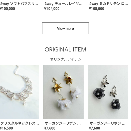
2way ソフトパフスリーブ スレンダードレス〈PD-WDOR-2112〉
3way チュールレイヤーオフショルダー スレンダードレス〈PD-WDOR-2111〉
2way ミカドサテン ロールカラードレス〈PD-WDOR-511〉
¥
100,000
¥
104,000
¥
105,000
View more
ORIGINAL ITEM
オリジナルアイテム
クリスタルネックレス-Lace【MA-CONL-02】
オーガンジーリボン バレリーナイヤリング&ピアス【Black】〈PV-COER-11〉
オーガンジーリボン バレリーナイヤリング&ピアス【White】〈PV-COER-12〉
¥
16,500
¥
7,600
¥
7,600