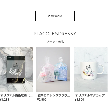
View more
PLACOLE&DRESSY
ブランド商品
オリジナルマグカップ【AT-TW-03】ギフトセット有/プレゼント/内祝い/結婚式/ペア/食器/テーブルウェア/記念日/お返し/特別/高級/おしゃれ
オリジナル高級紅茶（TIME/タイム）【ギフト/プチギフト/プレゼント/内祝い/結婚式/オリジナル配合/高品質/ハーブティー/茶葉/記念日/お返し/手土産/美容/おしゃれ】
紅茶とアレンジフラワーのセット
¥
3,300
¥
1,288
¥
2,800