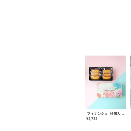
フィナンシェ（6個入り）
¥
2,722