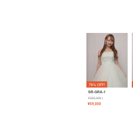
76% OFF!
SR-GRA-1
¥
250,000
↓
¥
59,000