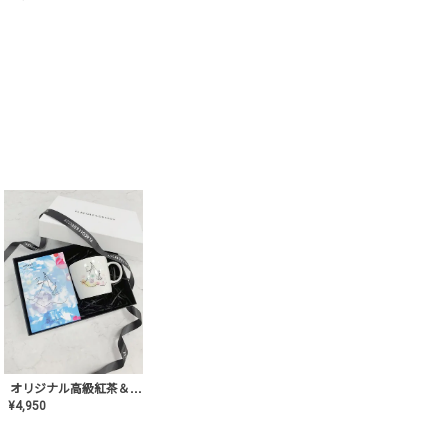
オリジナル高級紅茶＆マグカップ ギフト【AT-GF-02】ギフトセット/プレゼント/内祝い/結婚式/ハーブティー/高品質/マグカップ/食器/記念日/お返し/手土産/美容/おしゃれ
¥
4,950