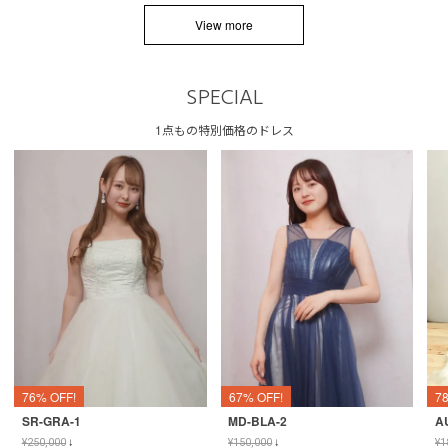
View more
SPECIAL
1点もの特別価格のドレス
76% OFF!
67% OFF!
7
SR-GRA-1
MD-BLA-2
A
¥
250,000
↓
¥
150,000
↓
¥
1