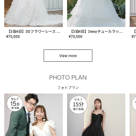
【3泊4日】3Dフラワーレース ドレス〈PD-WDOR-331〉
【3泊4日】2wayチュールラッフルドレス〈PD-WDOR-341RTL〉
¥
70,000
¥
70,000
¥
7
View more
PHOTO PLAN
フォトプラン