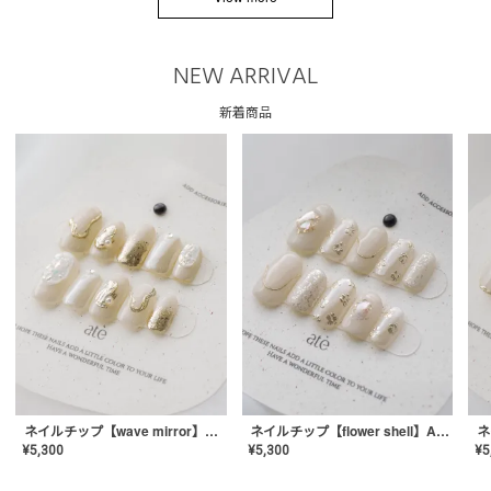
NEW ARRIVAL
新着商品
ネイルチップ【wave mirror】AE-CONA-04
ネイルチップ【flower shell】AE-CONA-03
¥
5,300
¥
5,300
¥
5