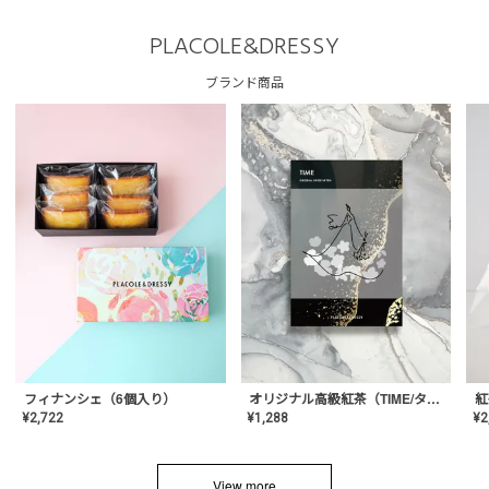
PLACOLE&DRESSY
ブランド商品
フィナンシェ（6個入り）
オリジナル高級紅茶（TIME/タイム）【ギフト/プチギフト/プレゼント/内祝い/結婚式/オリジナル配合/高品質/ハーブティー/茶葉/記念日/お返し/手土産/美容/おしゃれ】
紅
¥
2,722
¥
1,288
¥
2
View more