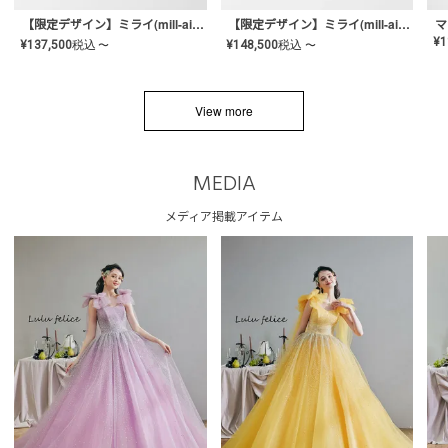
【限定デザイン】ミライ(mill-ai)リング
【限定デザイン】ミライ(mill-ai)リング
マ
¥
1
¥
137,500
税込
¥
148,500
税込
〜
〜
View more
MEDIA
メディア掲載アイテム