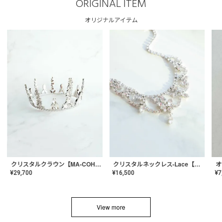
ORIGINAL ITEM
オリジナルアイテム
クリスタルネックレス-Lace【MA-CONL-02】
クリスタルクラウン【MA-COHD-01】韓国風クラウン/ウェディングクラウン/ティアラ
¥
16,500
¥
29,700
¥
7
View more