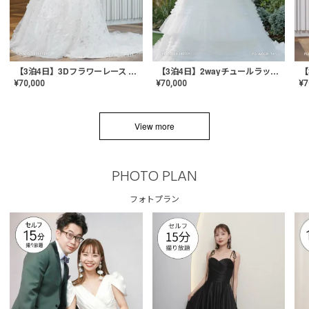
【3泊4日】3Dフラワーレース ドレス〈PD-WDOR-331〉
【3泊4日】2wayチュールラッフルドレス〈PD-WDOR-341RTL〉
¥
70,000
¥
70,000
¥
7
View more
PHOTO PLAN
フォトプラン