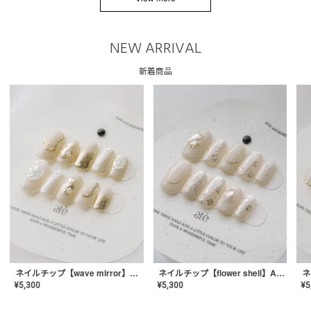
NEW ARRIVAL
新着商品
ネイルチップ【wave mirror】AE-CONA-04
ネイルチップ【flower shell】AE-CONA-03
¥
5,300
¥
5,300
¥
5