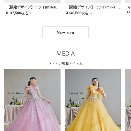
【限定デザイン】ミライ(mill-ai)リング
【限定デザイン】ミライ(mill-ai)リング
マ
¥
1
¥
137,500
税込
¥
148,500
税込
〜
〜
View more
MEDIA
メディア掲載アイテム