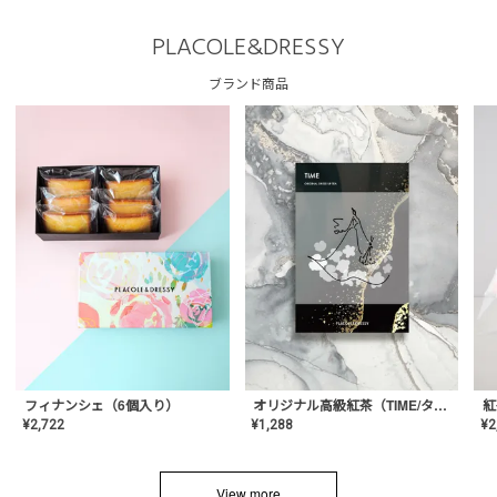
PLACOLE&DRESSY
ブランド商品
フィナンシェ（6個入り）
オリジナル高級紅茶（TIME/タイム）【ギフト/プチギフト/プレゼント/内祝い/結婚式/オリジナル配合/高品質/ハーブティー/茶葉/記念日/お返し/手土産/美容/おしゃれ】
紅
¥
2,722
¥
1,288
¥
2
View more