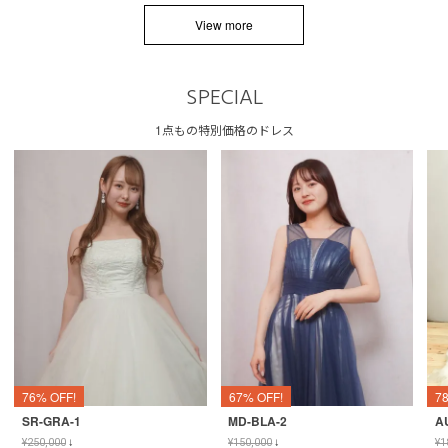
View more
SPECIAL
1点もの特別価格のドレス
76% OFF!
67% OFF!
7
SR-GRA-1
MD-BLA-2
A
¥
250,000
↓
¥
150,000
↓
¥
1