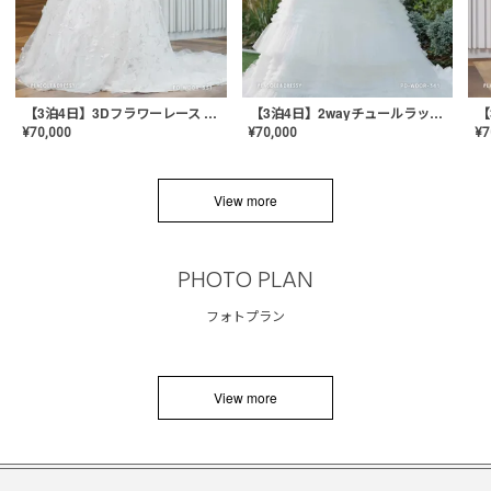
【3泊4日】3Dフラワーレース ドレス〈PD-WDOR-331〉
【3泊4日】2wayチュールラッフルドレス〈PD-WDOR-341RTL〉
¥
70,000
¥
70,000
¥
7
View more
PHOTO PLAN
フォトプラン
View more