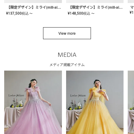
【限定デザイン】ミライ(mill-ai)リング
【限定デザイン】ミライ(mill-ai)リング
マ
¥
1
¥
137,500
税込
¥
148,500
税込
〜
〜
View more
MEDIA
メディア掲載アイテム