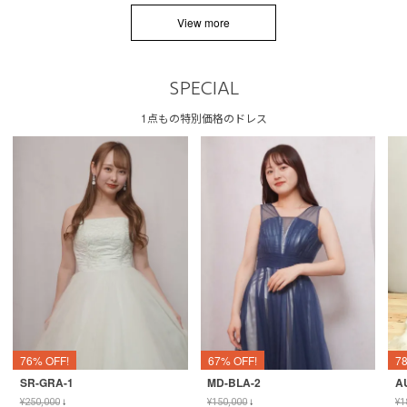
View more
SPECIAL
1点もの特別価格のドレス
76% OFF!
67% OFF!
7
SR-GRA-1
MD-BLA-2
A
¥
250,000
↓
¥
150,000
↓
¥
1