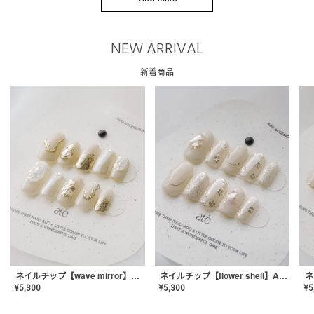
NEW ARRIVAL
新着商品
ネイルチップ【wave mirror】AE-CONA-04
ネイルチップ【flower shell】AE-CONA-03
¥
5,300
¥
5,300
¥
5