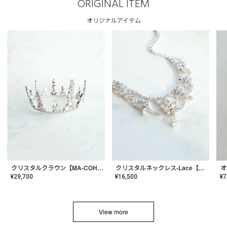
ORIGINAL ITEM
オリジナルアイテム
クリスタルネックレス-Lace【MA-CONL-02】
クリスタルクラウン【MA-COHD-01】韓国風クラウン/ウェディングクラウン/ティアラ
¥
16,500
¥
29,700
¥
7
View more