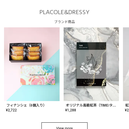
PLACOLE&DRESSY
ブランド商品
フィナンシェ（6個入り）
オリジナル高級紅茶（TIME/タイム）【ギフト/プチギフト/プレゼント/内祝い/結婚式/オリジナル配合/高品質/ハーブティー/茶葉/記念日/お返し/手土産/美容/おしゃれ】
紅
¥
2,722
¥
1,288
¥
2
View more