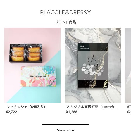
PLACOLE&DRESSY
ブランド商品
フィナンシェ（6個入り）
オリジナル高級紅茶（TIME/タイム）【ギフト/プチギフト/プレゼント/内祝い/結婚式/オリジナル配合/高品質/ハーブティー/茶葉/記念日/お返し/手土産/美容/おしゃれ】
紅
¥
2,722
¥
1,288
¥
2
View more