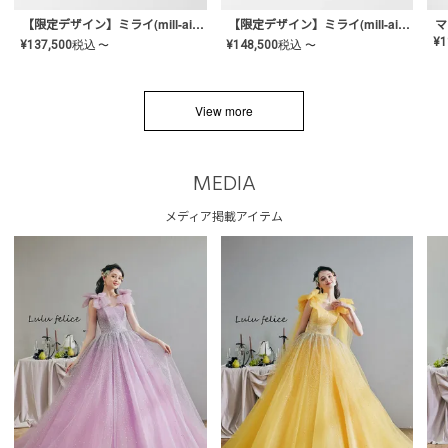
【限定デザイン】ミライ(mill-ai)リング
【限定デザイン】ミライ(mill-ai)リング
マ
¥
1
¥
137,500
税込
¥
148,500
税込
〜
〜
View more
MEDIA
メディア掲載アイテム