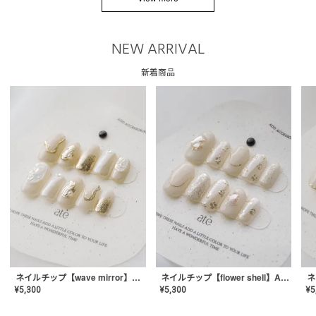
NEW ARRIVAL
新着商品
ネイルチップ【wave mirror】AE-CONA-04
ネイルチップ【flower shell】AE-CONA-03
¥
5,300
¥
5,300
¥
5