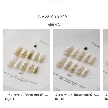
NEW ARRIVAL
新着商品
ネイルチップ【wave mirror】AE-CONA-04
ネイルチップ【flower shell】AE-CONA-03
¥
5,300
¥
5,300
¥
5