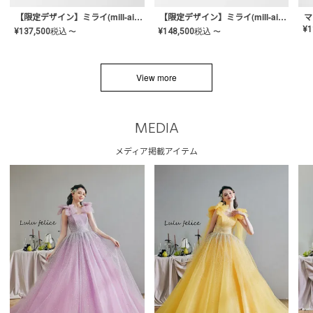
【限定デザイン】ミライ(mill-ai)リング
【限定デザイン】ミライ(mill-ai)リング
マ
¥
1
¥
137,500
税込
¥
148,500
税込
〜
〜
View more
MEDIA
メディア掲載アイテム