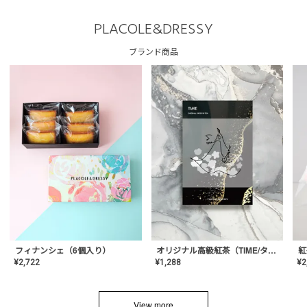
PLACOLE&DRESSY
ブランド商品
フィナンシェ（6個入り）
オリジナル高級紅茶（TIME/タイム）【ギフト/プチギフト/プレゼント/内祝い/結婚式/オリジナル配合/高品質/ハーブティー/茶葉/記念日/お返し/手土産/美容/おしゃれ】
紅
¥
2,722
¥
1,288
¥
2
View more