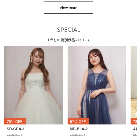
View more
SPECIAL
1点もの特別価格のドレス
76% OFF!
67% OFF!
7
SR-GRA-1
MD-BLA-2
A
¥
250,000
↓
¥
150,000
↓
¥
1