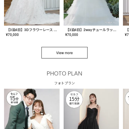
【3泊4日】3Dフラワーレース ドレス〈PD-WDOR-331〉
【3泊4日】2wayチュールラッフルドレス〈PD-WDOR-341RTL〉
¥
70,000
¥
70,000
¥
7
View more
PHOTO PLAN
フォトプラン