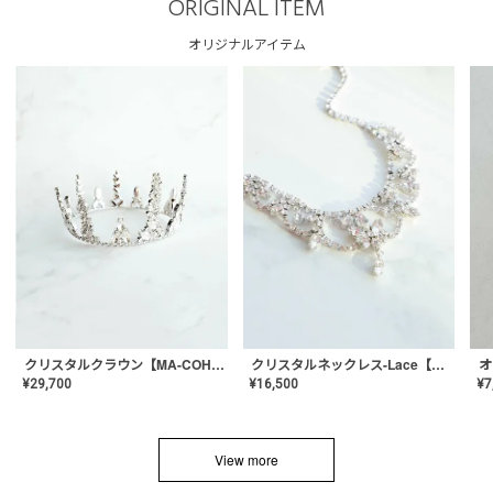
ORIGINAL ITEM
オリジナルアイテム
クリスタルネックレス-Lace【MA-CONL-02】
クリスタルクラウン【MA-COHD-01】韓国風クラウン/ウェディングクラウン/ティアラ
¥
16,500
¥
29,700
¥
7
View more