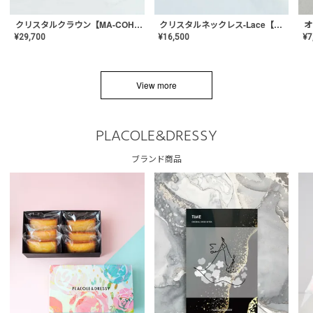
クリスタルネックレス-Lace【MA-CONL-02】
クリスタルクラウン【MA-COHD-01】韓国風クラウン/ウェディングクラウン/ティアラ
¥
16,500
¥
29,700
¥
7
View more
PLACOLE&DRESSY
ブランド商品