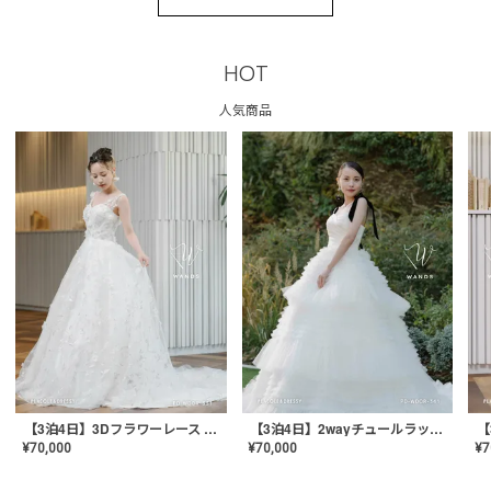
HOT
人気商品
【3泊4日】3Dフラワーレース ドレス〈PD-WDOR-331〉
【3泊4日】2wayチュールラッフルドレス〈PD-WDOR-341RTL〉
¥
70,000
¥
70,000
¥
7