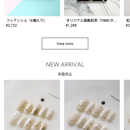
フィナンシェ（6個入り）
オリジナル高級紅茶（TIME/タイム）【ギフト/プチギフト/プレゼント/内祝い/結婚式/オリジナル配合/高品質/ハーブティー/茶葉/記念日/お返し/手土産/美容/おしゃれ】
紅
¥
2,722
¥
1,288
¥
2
View more
NEW ARRIVAL
新着商品