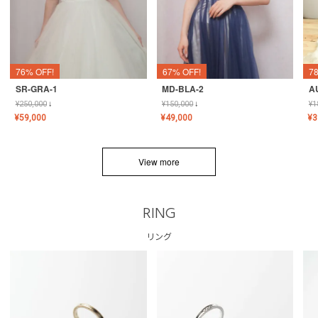
76% OFF!
67% OFF!
7
SR-GRA-1
MD-BLA-2
A
¥
250,000
↓
¥
150,000
↓
¥
1
¥
59,000
¥
49,000
¥
3
View more
RING
リング