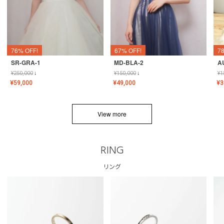
76% OFF!
67% OFF!
7
SR-GRA-1
MD-BLA-2
A
¥
250,000
↓
¥
150,000
↓
¥
1
¥
59,000
¥
49,000
¥
3
View more
RING
リング