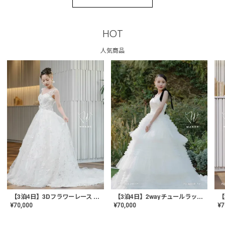
HOT
人気商品
【3泊4日】3Dフラワーレース ドレス〈PD-WDOR-331〉
【3泊4日】2wayチュールラッフルドレス〈PD-WDOR-341RTL〉
¥
70,000
¥
70,000
¥
7