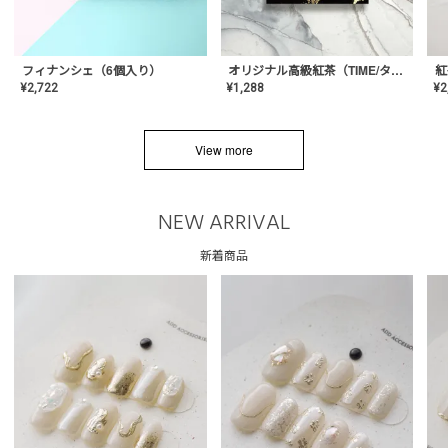
フィナンシェ（6個入り）
オリジナル高級紅茶（TIME/タイム）【ギフト/プチギフト/プレゼント/内祝い/結婚式/オリジナル配合/高品質/ハーブティー/茶葉/記念日/お返し/手土産/美容/おしゃれ】
紅
¥
2,722
¥
1,288
¥
2
View more
NEW ARRIVAL
新着商品