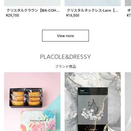
クリスタルネックレス-Lace【MA-CONL-02】
クリスタルクラウン【MA-COHD-01】韓国風クラウン/ウェディングクラウン/ティアラ
¥
16,500
¥
29,700
¥
7
View more
PLACOLE&DRESSY
ブランド商品