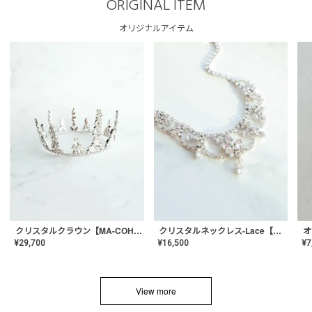
ORIGINAL ITEM
オリジナルアイテム
クリスタルネックレス-Lace【MA-CONL-02】
クリスタルクラウン【MA-COHD-01】韓国風クラウン/ウェディングクラウン/ティアラ
¥
16,500
¥
29,700
¥
7
View more