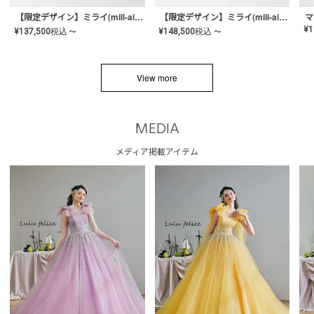
【限定デザイン】ミライ(mill-ai)リング
【限定デザイン】ミライ(mill-ai)リング
マ
¥
1
¥
137,500
税込
¥
148,500
税込
〜
〜
View more
MEDIA
メディア掲載アイテム