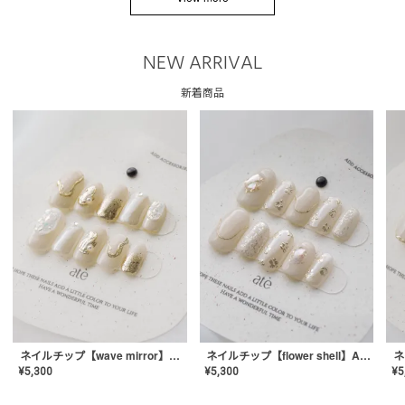
NEW ARRIVAL
新着商品
ネイルチップ【wave mirror】AE-CONA-04
ネイルチップ【flower shell】AE-CONA-03
¥
5,300
¥
5,300
¥
5