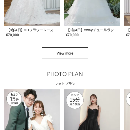
【3泊4日】3Dフラワーレース ドレス〈PD-WDOR-331〉
【3泊4日】2wayチュールラッフルドレス〈PD-WDOR-341RTL〉
¥
70,000
¥
70,000
¥
7
View more
PHOTO PLAN
フォトプラン