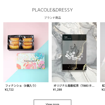
PLACOLE&DRESSY
ブランド商品
フィナンシェ（6個入り）
オリジナル高級紅茶（TIME/タイム）【ギフト/プチギフト/プレゼント/内祝い/結婚式/オリジナル配合/高品質/ハーブティー/茶葉/記念日/お返し/手土産/美容/おしゃれ】
紅
¥
2,722
¥
1,288
¥
2
View more