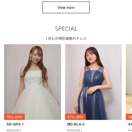
View more
SPECIAL
1点もの特別価格のドレス
76% OFF!
67% OFF!
7
SR-GRA-1
MD-BLA-2
A
¥
250,000
↓
¥
150,000
↓
¥
1