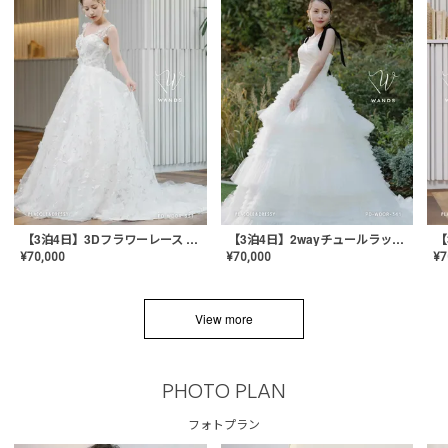
【3泊4日】3Dフラワーレース ドレス〈PD-WDOR-331〉
【3泊4日】2wayチュールラッフルドレス〈PD-WDOR-341RTL〉
¥
70,000
¥
70,000
¥
7
View more
PHOTO PLAN
フォトプラン