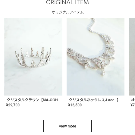
ORIGINAL ITEM
オリジナルアイテム
クリスタルネックレス-Lace【MA-CONL-02】
クリスタルクラウン【MA-COHD-01】韓国風クラウン/ウェディングクラウン/ティアラ
¥
16,500
¥
29,700
¥
7
View more