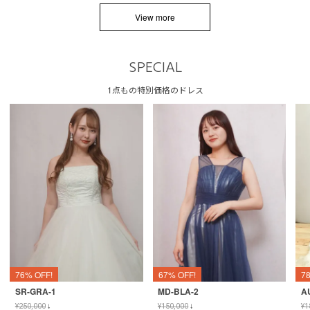
View more
SPECIAL
1点もの特別価格のドレス
76% OFF!
67% OFF!
7
SR-GRA-1
MD-BLA-2
A
¥
250,000
↓
¥
150,000
↓
¥
1