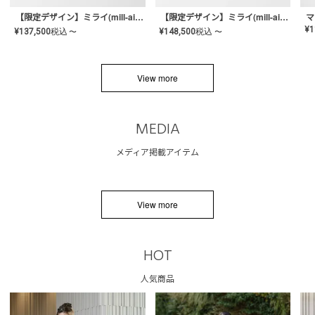
【限定デザイン】ミライ(mill-ai)リング
【限定デザイン】ミライ(mill-ai)リング
マ
¥
1
¥
137,500
税込
¥
148,500
税込
〜
〜
View more
MEDIA
メディア掲載アイテム
View more
HOT
人気商品