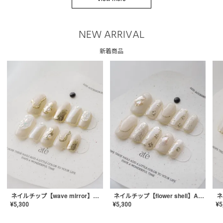
NEW ARRIVAL
新着商品
ネイルチップ【wave mirror】AE-CONA-04
ネイルチップ【flower shell】AE-CONA-03
¥
5,300
¥
5,300
¥
5