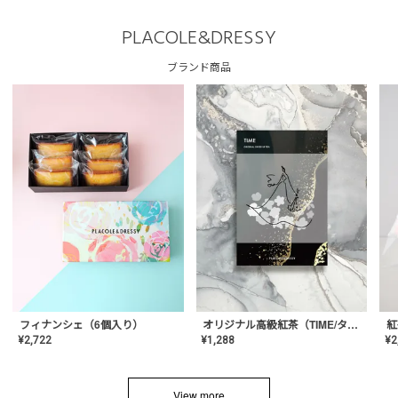
PLACOLE&DRESSY
ブランド商品
フィナンシェ（6個入り）
オリジナル高級紅茶（TIME/タイム）【ギフト/プチギフト/プレゼント/内祝い/結婚式/オリジナル配合/高品質/ハーブティー/茶葉/記念日/お返し/手土産/美容/おしゃれ】
紅
¥
2,722
¥
1,288
¥
2
View more