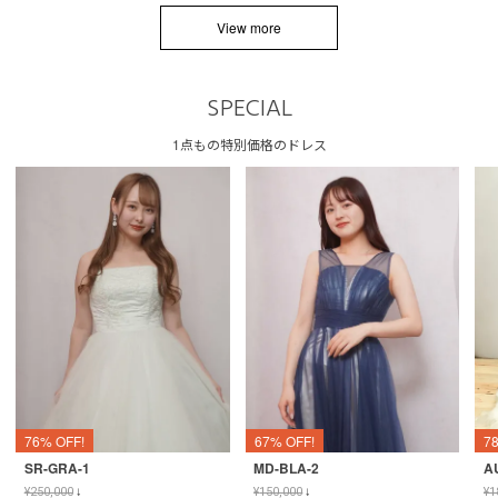
View more
SPECIAL
1点もの特別価格のドレス
76% OFF!
67% OFF!
7
SR-GRA-1
MD-BLA-2
A
¥
250,000
↓
¥
150,000
↓
¥
1