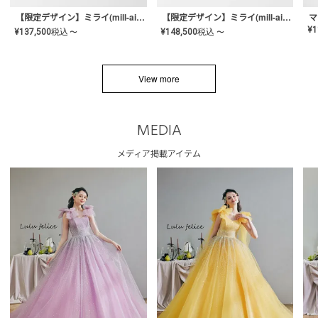
【限定デザイン】ミライ(mill-ai)リング
【限定デザイン】ミライ(mill-ai)リング
マ
¥
1
¥
137,500
税込
¥
148,500
税込
〜
〜
View more
MEDIA
メディア掲載アイテム