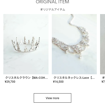
ORIGINAL ITEM
オリジナルアイテム
クリスタルネックレス-Lace【MA-CONL-02】
クリスタルクラウン【MA-COHD-01】韓国風クラウン/ウェディングクラウン/ティアラ
¥
16,500
¥
29,700
¥
7
View more