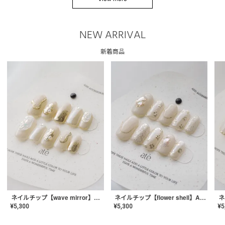
NEW ARRIVAL
新着商品
ネイルチップ【wave mirror】AE-CONA-04
ネイルチップ【flower shell】AE-CONA-03
¥
5,300
¥
5,300
¥
5