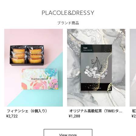
PLACOLE&DRESSY
ブランド商品
フィナンシェ（6個入り）
オリジナル高級紅茶（TIME/タイム）【ギフト/プチギフト/プレゼント/内祝い/結婚式/オリジナル配合/高品質/ハーブティー/茶葉/記念日/お返し/手土産/美容/おしゃれ】
紅
¥
2,722
¥
1,288
¥
2
View more