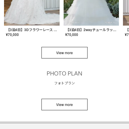
【3泊4日】3Dフラワーレース ドレス〈PD-WDOR-331〉
【3泊4日】2wayチュールラッフルドレス〈PD-WDOR-341RTL〉
¥
70,000
¥
70,000
¥
7
View more
PHOTO PLAN
フォトプラン
View more