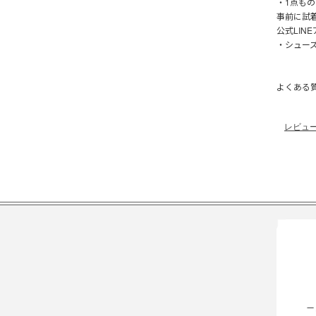
・1点も
事前に試
公式LIN
・シュー
よくある
レビュ