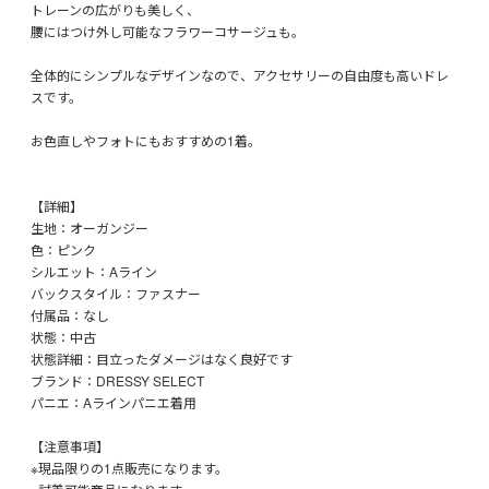
トレーンの広がりも美しく、
腰にはつけ外し可能なフラワーコサージュも。
全体的にシンプルなデザインなので、アクセサリーの自由度も高いドレ
スです。
お色直しやフォトにもおすすめの1着。
【詳細】
生地：オーガンジー
色：ピンク
シルエット：Aライン
バックスタイル：ファスナー
付属品：なし
状態：中古
状態詳細：目立ったダメージはなく良好です
ブランド：DRESSY SELECT
パニエ：Aラインパニエ着用
【注意事項】
※現品限りの1点販売になります。