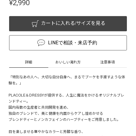
¥
2,990
カートに入れる/サイズを見る
LINEで相談・来店予約
詳細
おいしい淹れ方
注意事項
「特別なあの人へ、大切な自分自身へ、まるでブーケを手渡すような体
験を。」
PLACOLE＆DRESSYが提供する、人生に魔法をかけるオリジナルブレ
ンドティー。
国内有数の生産者と共同開発を進め、
独自のブレンドで、美と健康を内面からケアし煌めかせる
ブレンドティーとノンカフェインのハーブティーをご用意しました。
目を楽しませる華やかなカラーと芳醇な香り、