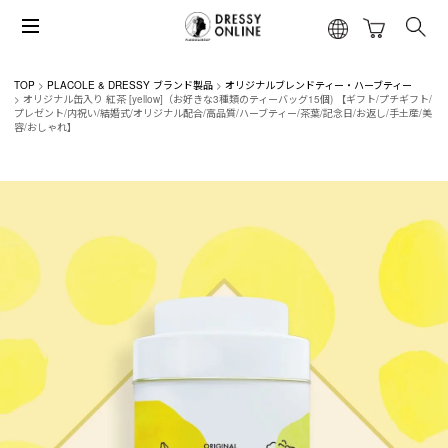
TOP
PLACOLE & DRESSY ブランド製品
オリジナルブレンドティー・ハーブティー
オリジナル缶入り 紅茶 [yellow]（お好きな3種類のティーバッグ15個) 【ギフト/プチギフト/
プレゼント/内祝い/結婚式/オリジナル配合/高品質/ハーブティー/茶葉/記念日/お返し/手土産/美
容/おしゃれ】