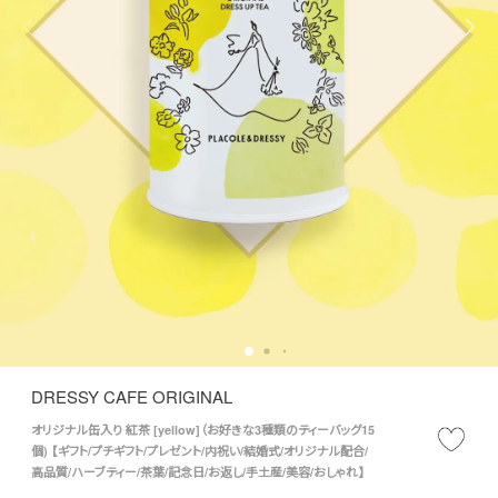
DRESSY CAFE ORIGINAL
オリジナル缶入り 紅茶 [yellow]（お好きな3種類のティーバッグ15
個) 【ギフト/プチギフト/プレゼント/内祝い/結婚式/オリジナル配合/
高品質/ハーブティー/茶葉/記念日/お返し/手土産/美容/おしゃれ】