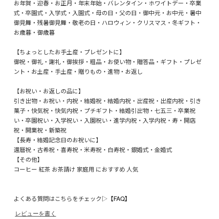
お年賀・迎春・お正月・年末年始・バレンタイン・ホワイトデー・卒業
式・卒園式・入学式・入園式・母の日・父の日・御中元・お中元・暑中
御見舞・残暑御見舞・敬老の日・ハロウィン・クリスマス・冬ギフト・
お歳暮・御歳暮
【ちょっとしたお手土産・プレゼントに】
御祝・御礼・謝礼・御挨拶・粗品・お使い物・贈答品・ギフト・プレゼ
ント・お土産・手土産・贈りもの・進物・お返し
【お祝い・お返しの品に】
引き出物・お祝い・内祝・結婚祝・結婚内祝・出産祝・出産内祝・引き
菓子・快気祝・快気内祝・プチギフト・結婚引出物・七五三・卒業祝
い・卒園祝い・入学祝い・入園祝い・進学内祝・入学内祝・寿・開店
祝・開業祝・新築祝
【長寿・結婚記念日のお祝いに】
還暦祝・古希祝・喜寿祝・米寿祝・白寿祝・銀婚式・金婚式
【その他】
コーヒー 紅茶 お茶請け 家庭用 におすすめ 人気
よくある質問はこちらをチェック▷
【FAQ】
レビューを書く