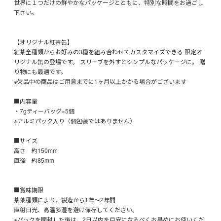
世界に１つだけの鮮やかなパッケージとともに、特別な時間をお過ごし
下さい。
【オリジナル紅茶缶】
紅茶全種類からお好みの3種を組み合わせてカスタマイズできる 限定オ
リジナル缶の登場です。 スリーブを外すとシンプルなパッケージに。 贈
り物にも最適です。
※欠品中の商品はご用意までに1ヶ月以上かかる場合がございます
■内容量
・7gティーバッグ×5個
※アルミパック入り（個包装ではありません）
■サイズ
高さ 約150mm
直径 約85mm
■賞味期限
茶葉種類により、製造から1年〜2年間
直射日光、高温多湿を避け保存してください。
※パックを開封した後は、2日以内を目安になるべくお早めにお使いくだ