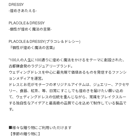
DRESSY
-煌めきあたえる-
PLACOLE＆DRESSY
-個性が煌めく魔法の言葉-
PLACOLE＆DRESSY(プラコレ＆ドレシー)
『個性が煌めく魔法の言葉』
"100人の人生に100通りに煌めく魔法をかけるをテーマに創設された、
古都鎌倉発のラグジュアリーブランド。
ウェディングドレスを中心に最先端で価値あるものを発信するファンシ
ョンメディアを運営。
ドレスとお花がモチーフのオリジナルアイテムは、ジュエリー、アクセサ
リー、食器、紅茶、等、日常にすこしでも煌めきを届けたい願い込め
て、ウェディングドレスの伝統を重んじながら、常識をブレイクスルー
する独自性なアイデアと最高級の品質で心を込めて制作している製品で
す。
■様々な贈り物にご利用いただけます
【季節の贈り物に】