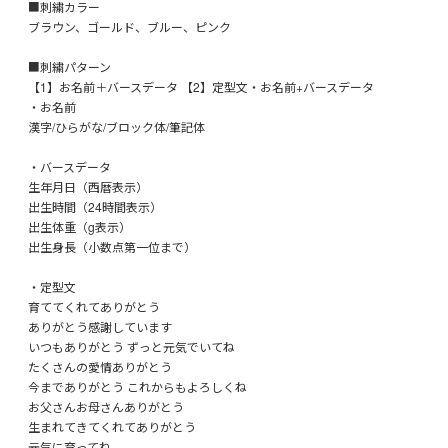
■刺繍カラー
ブラウン、ゴールド、ブルー、ピンク
■刺繍パターン
【1】お名前＋バースデータ 【2】定型文・お名前+バースデータ
・お名前
漢字/ひらがな/ブロック体/筆記体
・バースデータ
生年月日（西暦表示）
出生時間（24時間表示）
出生体重（g表示）
出生身長（小数点第一位まで）
・定型文
育ててくれてありがとう
ありがとう感謝しています
いつもありがとう ずっと元気でいてね
たくさんの愛情ありがとう
今までありがとう これからもよろしくね
お父さんお母さんありがとう
生まれてきてくれてありがとう
元気に育ってね