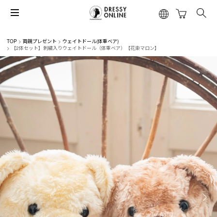
TOP
両親プレゼント
ウェイトドール(体重ベア)
【2体セット】刺繍入りウェイトドール（体重ベア）【花束マロン】