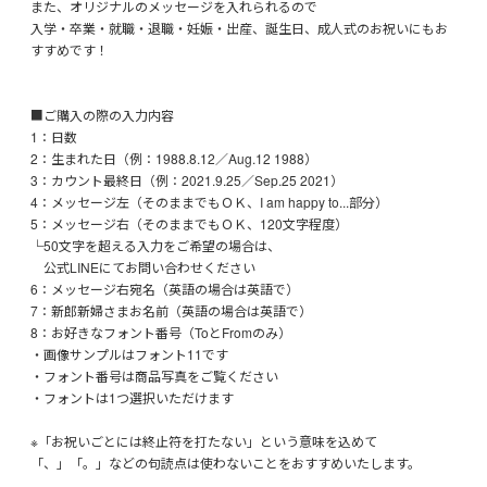
また、オリジナルのメッセージを入れられるので
入学・卒業・就職・退職・妊娠・出産、誕生日、成人式のお祝いにもお
すすめです！
■ご購入の際の入力内容
1：日数
2：生まれた日（例：1988.8.12／Aug.12 1988）
3：カウント最終日（例：2021.9.25／Sep.25 2021）
4：メッセージ左（そのままでもＯＫ、I am happy to...部分）
5：メッセージ右（そのままでもＯＫ、120文字程度）
└50文字を超える入力をご希望の場合は、
公式LINEにてお問い合わせください
6：メッセージ右宛名（英語の場合は英語で）
7：新郎新婦さまお名前（英語の場合は英語で）
8：お好きなフォント番号（ToとFromのみ）
・画像サンプルはフォント11です
・フォント番号は商品写真をご覧ください
・フォントは1つ選択いただけます
※「お祝いごとには終止符を打たない」という意味を込めて
「、」「。」などの句読点は使わないことをおすすめいたします。