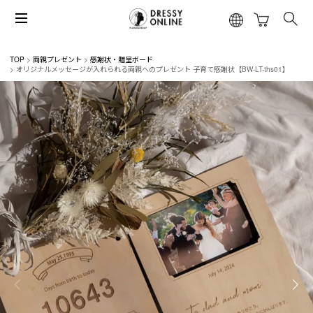
TOP
両親プレゼント
感謝状・贈呈ボード
オリジナルメッセージが入れられる両親へのプレゼント 子育て感謝状【BW-LT-ths01】