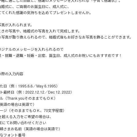
一緒に過ごした日数と、感謝のメッセージを入れられる「子育て感謝状」。
結婚式に、ご両親のお誕生日に、成人式に、
ててくれた感謝の気持ちを込めてプレゼントしませんか。
写真が入れられます。
ときの写真や、結婚式の写真を入れて完成します。
お写真が取り換えられるので、結婚式後もお好きなお写真を飾ることができます。
リジナルのメッセージを入れられるので
業・就職・退職・妊娠・出産、誕生日、成人式のお祝いにもおすすめです！
の際の入力内容
日（例：1995.6.6／May 6.1995）
最終日（例：2022.12.12／Dec 12. 2022）
ル（Thank youそのままでもＯＫ）
（英語の場合は英語で）
セージ（そのままでもＯＫ、70文字程度）
字を超える入力をご希望の場合は、
NEにてお問い合わせください
新婦さまお名前（英語の場合は英語で）
きなフォント番号