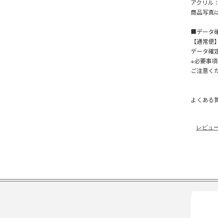
アクリル：1
商品写真
■データ
【通常便
データ確
※必要事
ご注意く
よくある
レビュ