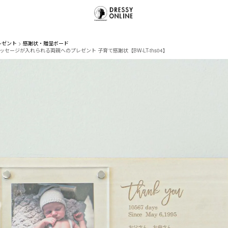
レゼント
感謝状・贈呈ボード
セージが入れられる両親へのプレゼント 子育て感謝状【BW-LT-ths04】