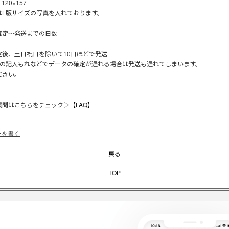
20×157
はL版サイズの写真を入れております。
確定～発送までの日数
】
定後、土日祝日を除いて10日ほどで発送
項の記入もれなどでデータの確定が遅れる場合は発送も遅れてしまいます。
ださい。
質問はこちらをチェック▷
【FAQ】
ーを書く
戻る
TOP