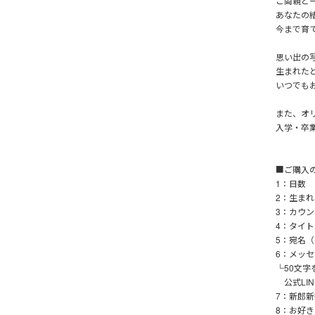
ご両親と
あなたの
今まで育
思い出の
生まれた
いつでも
また、オ
入学・卒
■ご購入
1：日数
2：生まれた
3：カウント
4：タイト
5：宛名
6：メッ
└50文
公式LI
7：新郎
8：お好