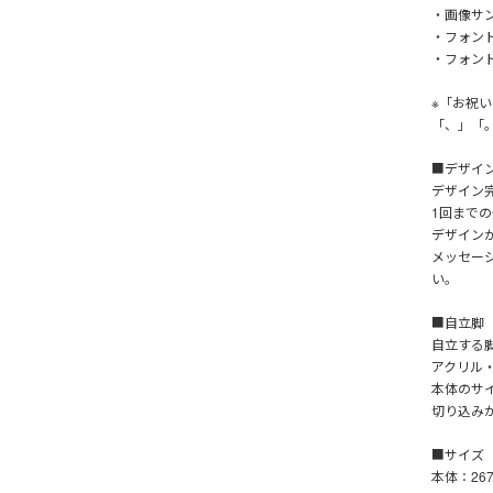
・画像サ
・フォン
・フォン
※「お祝
「、」「
■デザイ
デザイン
1回まで
デザイン
メッセー
い。
■自立脚
自立する
アクリル
本体のサ
切り込み
■サイズ
本体：267