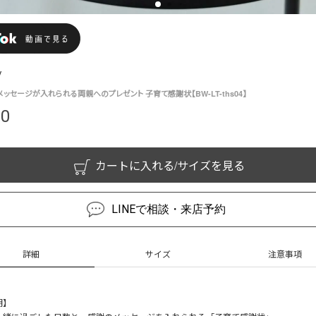
y
ッセージが入れられる両親へのプレゼント 子育て感謝状【BW-LT-ths04】
00
カートに入れる/サイズを見る
LINEで相談・来店予約
詳細
サイズ
注意事項
明】