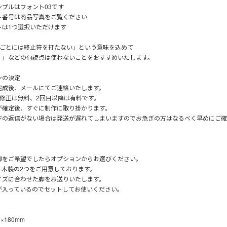
ンプルはフォント03です
ト番号は商品写真をご覧ください
トは1つ選択いただけます
いごとには終止符を打たない」という意味を込めて
。」などの句読点は使わないことをおすすめいたします。
ンの決定
完成後、メールにてご連絡いたします。
の修正は無料、2回目以降は有料です。
が確定後、すぐに制作に取り掛かります。
ジの返信がない場合は発送が遅れてしまいますのでお急ぎの方はなるべく早めにご確
脚をご希望でしたらオプションからお選びください。
・木製の2つをご用意しております。
イズに合わせた脚をお送りいたします。
が入っているのでセットしてお使いください。
×180mm