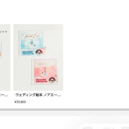
ウェディング絵本 ノアエール [LOVE(お二人用1冊)+THANKS(贈呈用 2冊)]【EI-BK-03】
ウェディング絵本 ノアエール [THANKS(贈呈用 2冊セット)]【EI-BK-02】
¥
39,800