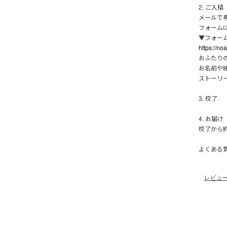
2. ご入稿
メールで
フォーム
▼フォー
https://n
おふたり
お名前や
ストーリ
3. 校了
4. お届け
校了から
よくある
レビュ