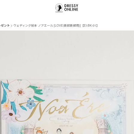
レゼント
ウェディング絵本 ノアエール [LOVE(新郎新婦用)]【EI-BK-01】