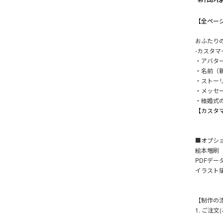
【全ペー
おふたり
-カスタ
・アバタ
・名前（
・ストー
・メッセ
・結婚式
【カスタ
■オプシ
絵本増刷 1
PDFデータ
イラスト描
【制作の
1. ご注文