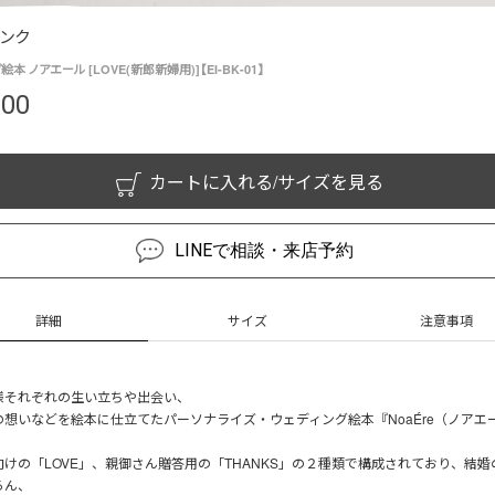
ンク
本 ノアエール [LOVE(新郎新婦用)]【EI-BK-01】
800
カートに入れる/サイズを見る
LINEで相談・来店予約
詳細
サイズ
注意事項
様それぞれの生い立ちや出会い、
の想いなどを絵本に仕立てたパーソナライズ・ウェディング絵本『NoaÉre（ノアエ
けの「LOVE」、親御さん贈答用の「THANKS」の２種類で構成されており、結婚
ろん、