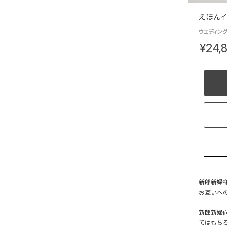
えほんイ
ウェディング絵
¥
24,
新郎新婦
お互いへ
新郎新婦向
てはもち