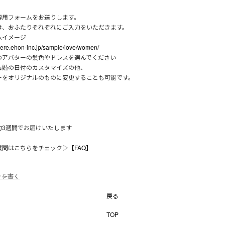
専用フォームをお送りします。
は、おふたりそれぞれにご入力をいただきます。
ムイメージ
oaere.ehon-inc.jp/sample/love/women/
のアバターの髪色やドレスを選んでください
結婚の日付のカスタマイズの他、
ーをオリジナルのものに変更することも可能です。
約3週間でお届けいたします
質問はこちらをチェック▷
【FAQ】
ーを書く
戻る
TOP