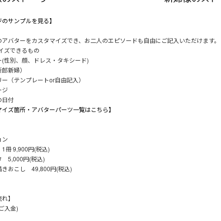
ジのサンプルを見る】
のアバターをカスタマイズでき、お二人のエピソードも自由にご記入いただけます。
マイズできるもの
ー(性別、顔、ドレス・タキシード)
新郎新婦）
リー（テンプレートor自由記入）
ージ
の日付
マイズ箇所・アバターパーツ一覧はこちら】
ョン
冊 9,900円(税込)
 5,000円(税込)
きおこし 49,800円(税込)
流れ】
(ご入金)