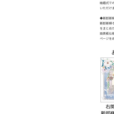
結婚式で
いただけ
◆新郎新婦
新郎新婦
をまとめ
両表紙仕
ページを