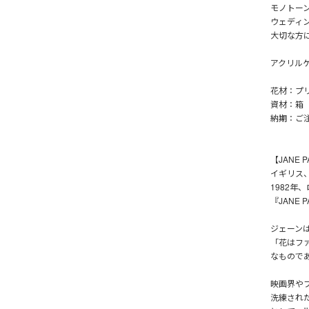
モノトー
ウェディ
大切な方
アクリル
花材：プ
資材：箱
納期：ご注
【JANE
イギリス
1982
『JANE
ジェーン
「花はフ
なもので
映画界や
洗練され