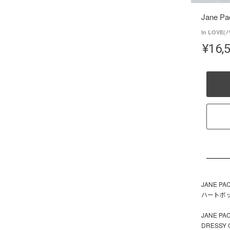
Jane P
In LOVE
¥
16,
JANE PA
ハートボッ
JANE 
DRESSY