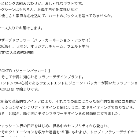
ンとピンクの組み合わせが、おしゃれなギフトです。
ングシーンはもちろん、お誕生日や出産祝いなど
に優しさと素直な心を込めて、ハートのボックスを送ってみませんか。
ケース入りでお届けします。
リザーブドフラワー（バラ・カーネーション・アジサイ）
（紙製）、リボン、オリジナルチャーム、フェルト羊毛
文/ご入金後約2週間
 PACKER（ジェーンパッカー）】
、そして世界に知られるフラワーデザインブランド。
年、ロンドンの中心街であるウェストエンドにジェーン・パッカーが開いたフラワーシ
 PACKER』の始まりです。
は斬新で革新的なアイデアにより、それまでの型にはまった保守的な慣習に立ち向か
ァッションやインテリア・デザインと同じように、エキサイティングでありながら、
ある」と唱え、瞬く間にモダンフラワーデザイン界の最前線に立ちました。
ファッション界の巨匠をはじめ、世界中のセレブリティから愛され、
たそのクリエーションを収めた著書も15冊にもおよび、トップ・フラワーデザイナ