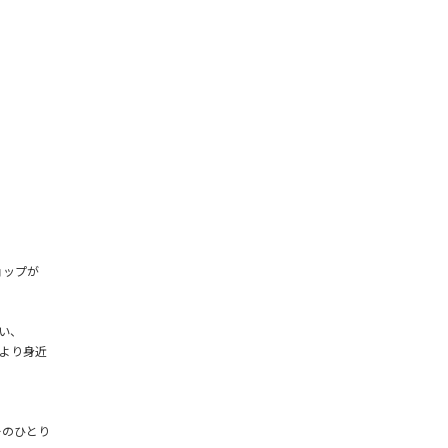
ョップが
い、
より身近
ーのひとり