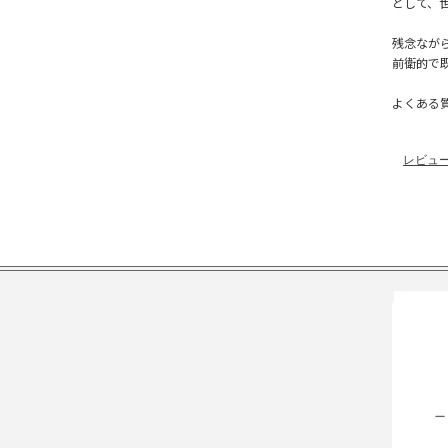
として、
残念なが
前衛的で
よくある
レビュ