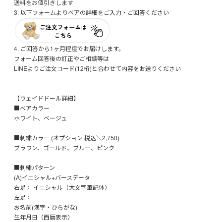
送料をお値引きします
3. 以下フォームよりベアの詳細をご入力・ご回答ください
4. ご回答から1ヶ月程度でお届けします。
フォーム回答後の訂正やご相談等は
LINEよりご注文コード(12桁)と合わせて内容をお送りください
【ウェイドドール詳細】
■ベアカラー
ホワイト、ベージュ
■刺繍カラー (オプション 税込＼2,750)
ブラウン、ゴールド、ブルー、ピンク
■刺繍パターン
(A)イニシャル+バースデータ
右足： イニシャル（大文字筆記体）
左足：
お名前(漢字・ひらがな)
生年月日（西暦表示）