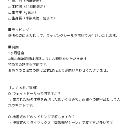
生年月日（西暦表示）
出生時間（24時間表示）
出生体重（g表示）
出生身長（小数点第一位まで）
■ラッピング
透明の袋にお入れして、ラッピングシールを無料でお付けいたします。
■納期
1ヶ月程度
※年末年始期間は通常よりもお時間をいただきます
特急での制作も可能です。
お急ぎのご注文の際は公式LINEよりお問い合わせくださいませ。
【よくあるご質問】
Q. ウェイトドールって何ですか？
→ 生まれた時の体重を再現したぬいぐるみで、両親への贈呈品として人
気のギフトです。
Q. 結婚式のどのタイミングで渡しますか？
→ 披露宴のクライマックス「両親贈呈シーン」で渡す方が多いです。