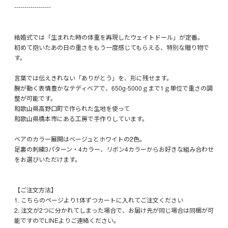
------------------
結婚式では「生まれた時の体重を再現したウェイトドール」が定番。
初めて抱いたあの日の重さをもう一度感じてもらえる、特別な贈り物で
す。
言葉では伝えきれない「ありがとう」を、形に残せます。
腕が動く表情豊かなテディベアで、650g-5000ｇまで1ｇ単位で重さの調
整が可能です。
和歌山県高野口町で作られた生地を使って
和歌山県橋本市にある工房で手作りしています。
ベアのカラー展開はベージュとホワイトの2色。
足裏の刺繍3パターン・4カラー、リボン4カラーからお好きな組み合わせ
をお選びいただけます。
【ご注文方法】
1. こちらのページより1体ずつカートに入れてご注文ください
2. 注文が2つに分かれてしまった場合で、お届け先が同じ場合は同梱が可
能ですのでLINEよりご連絡ください。