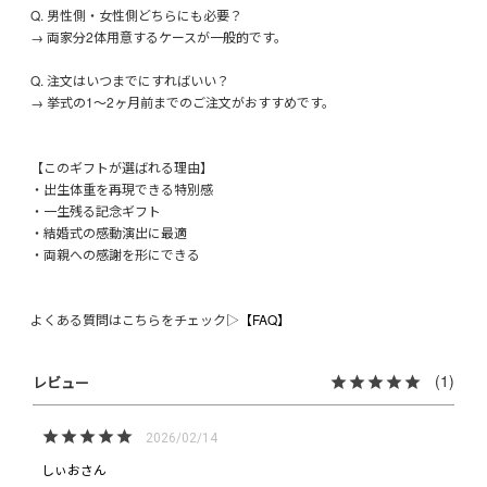
Q. 男性側・女性側どちらにも必要？
→ 両家分2体用意するケースが一般的です。
Q. 注文はいつまでにすればいい？
→ 挙式の1〜2ヶ月前までのご注文がおすすめです。
【このギフトが選ばれる理由】
・出生体重を再現できる特別感
・一生残る記念ギフト
・結婚式の感動演出に最適
・両親への感謝を形にできる
よくある質問はこちらをチェック▷
【FAQ】
1
2026/02/14
しぃお