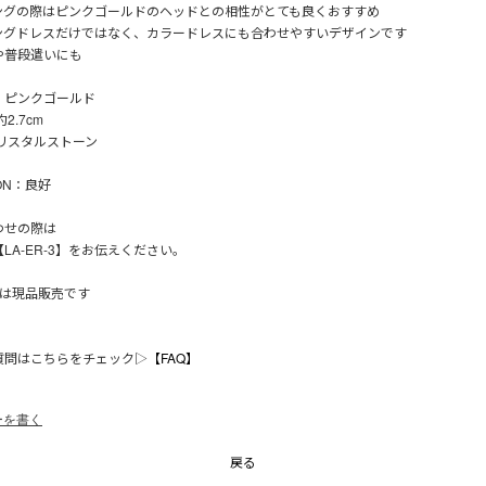
ングの際はピンクゴールドのヘッドとの相性がとても良くおすすめ
ングドレスだけではなく、カラードレスにも合わせやすいデザインです
や普段遣いにも
：ピンクゴールド
2.7cm
クリスタルストーン
ION：良好
わせの際は
LA-ER-3】をお伝えください。
品は現品販売です
質問はこちらをチェック▷
【FAQ】
ーを書く
戻る