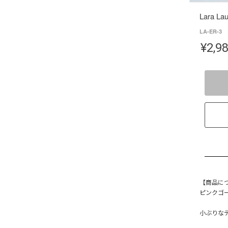
Lara L
LA-ER-3
¥
2,9
【商品に
ピンクゴ
小ぶりな