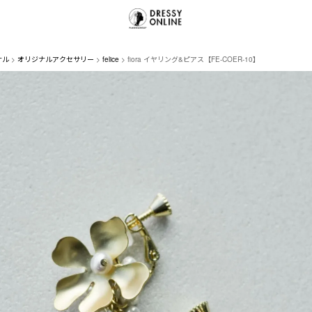
ナル
オリジナルアクセサリー
felice
fiora イヤリング&ピアス【FE-COER-10】