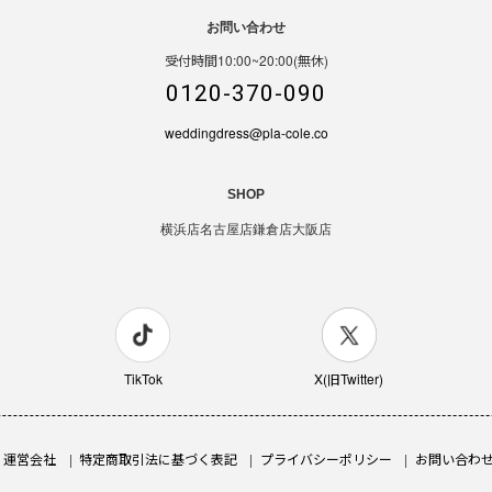
お問い合わせ
受付時間10:00~20:00(無休)
0120-370-090
weddingdress@pla-cole.co
SHOP
横浜店
名古屋店
鎌倉店
大阪店
TikTok
X(旧Twitter)
運営会社
特定商取引法に基づく表記
プライバシーポリシー
お問い合わ
ra イヤリング&ピアス【FE-COER-10】