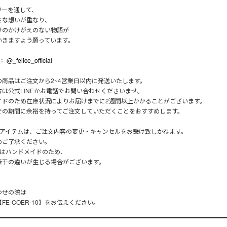
リーを通して、
さな想いが重なり、
けのかけがえのない物語が
いきますよう願っています。
m：
@_felice_official
の商品はご注文から2~4営業日以内に発送いたします。
方は公式LINEかお電話でお問い合わせくださいませ。
イドのため在庫状況によりお届けまでに2週間以上かかることがございます。
での期間に余裕を持ってご注文していただくことをおすすめします。
のアイテムは、ご注文内容の変更・キャンセルをお受け致しかねます。
めご了承ください。
品はハンドメイドのため、
若干の違いが生じる場合がございます。
わせの際は
FE-COER-10】をお伝えください。