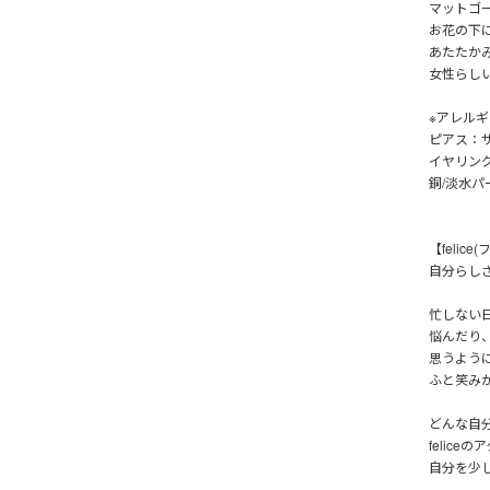
マットゴ
お花の下
あたたか
女性らし
※アレル
ピアス：
イヤリン
銅/淡水パ
【felic
自分らし
忙しない
悩んだり
思うよう
ふと笑み
どんな自
felic
自分を少