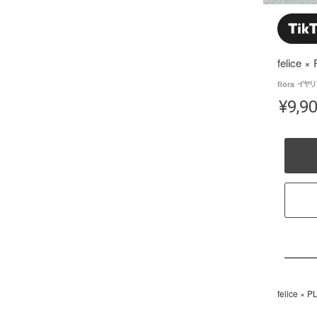
felice 
fiora イ
¥
9,9
felice