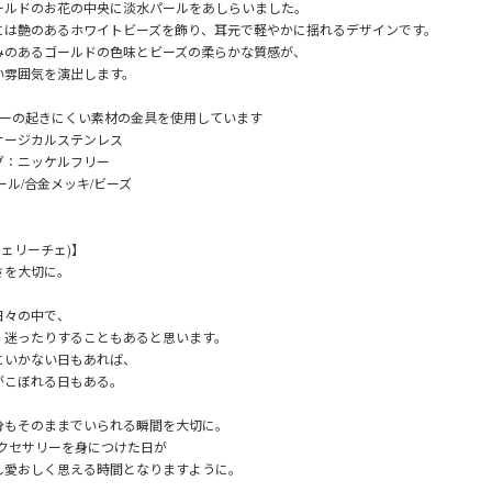
ールドのお花の中央に淡水パールをあしらいました。
には艶のあるホワイトビーズを飾り、耳元で軽やかに揺れるデザインです。
みのあるゴールドの色味とビーズの柔らかな質感が、
い雰囲気を演出します。
ギーの起きにくい素材の金具を使用しています
サージカルステンレス
グ：ニッケルフリー
ール/合金メッキ/ビーズ
e(フェリーチェ)】
さを大切に。
日々の中で、
、迷ったりすることもあると思います。
にいかない日もあれば、
がこぼれる日もある。
分もそのままでいられる瞬間を大切に。
eのアクセサリーを身につけた日が
し愛おしく思える時間となりますように。