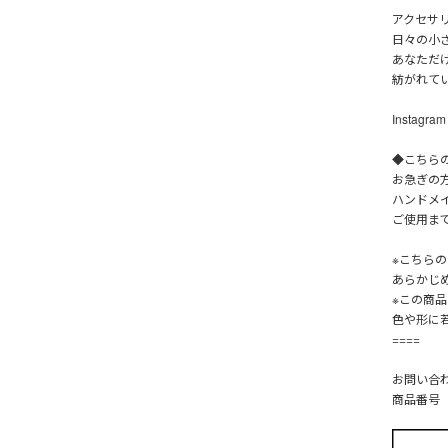
アクセサ
日々の小
あなただ
紡がれて
Instagra
◆こちら
お急ぎの
ハンドメ
ご使用ま
※こちら
あらかじ
※この商
色や形に
====
お問い合
商品番号【