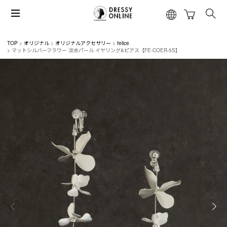
TOP
オリジナル
オリジナルアクセサリー
felice
マットシルバーフラワー 淡水パール イヤリング&ピアス【FE-COER-5S】