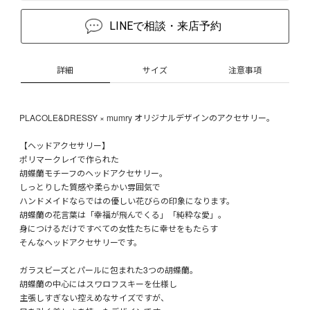
LINEで相談・来店予約
詳細
サイズ
注意事項
PLACOLE&DRESSY × mumry オリジナルデザインのアクセサリー。
【ヘッドアクセサリー】
ポリマークレイで作られた
胡蝶蘭モチーフのヘッドアクセサリー。
しっとりした質感や柔らかい雰囲気で
ハンドメイドならではの優しい花びらの印象になります。
胡蝶蘭の花言葉は「幸福が飛んでくる」「純粋な愛」。
身につけるだけですべての女性たちに幸せをもたらす
そんなヘッドアクセサリーです。
ガラスビーズとパールに包まれた3つの胡蝶蘭。
胡蝶蘭の中心にはスワロフスキーを仕様し
主張しすぎない控えめなサイズですが、