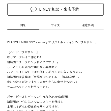
LINEで相談・来店予約
詳細
サイズ
注意事項
PLACOLE&DRESSY × mumry オリジナルデザインのアクセサリー。
【ヘッドアクセサリー】
ポリマークレイで作られた
胡蝶蘭モチーフのヘッドアクセサリー。
しっとりした質感や柔らかい雰囲気で
ハンドメイドならではの優しい花びらの印象になります。
胡蝶蘭の花言葉は「幸福が飛んでくる」「純粋な愛」。
身につけるだけですべての女性たちに幸せをもたらす
そんなヘッドアクセサリーです。
ガラスビーズとパールに包まれた3つの胡蝶蘭。
胡蝶蘭の中心にはスワロフスキーを仕様し
主張しすぎない控えめなサイズですが、