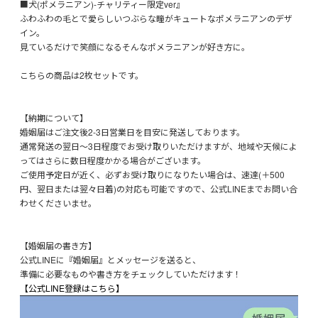
■犬(ポメラニアン)-チャリティー限定ver』
ふわふわの毛とで愛らしいつぶらな瞳がキュートなポメラニアンのデザ
イン。
見ているだけで笑顔になるそんなポメラニアンが好き方に。
こちらの商品は2枚セットです。
【納期について】
婚姻届はご注文後2-3日営業日を目安に発送しております。
通常発送の翌日～3日程度でお受け取りいただけますが、地域や天候によ
ってはさらに数日程度かかる場合がございます。
ご使用予定日が近く、必ずお受け取りになりたい場合は、速達(＋500
円、翌日または翌々日着)の対応も可能ですので、公式LINEまでお問い合
わせくださいませ。
【婚姻届の書き方】
公式LINEに『婚姻届』とメッセージを送ると、
準備に必要なものや書き方をチェックしていただけます！
【公式LINE登録はこちら】