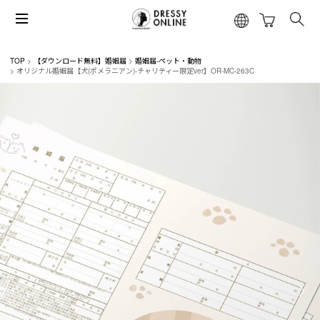
TOP
【ダウンロード無料】婚姻届
婚姻届-ペット・動物
オリジナル婚姻届【犬(ポメラニアン)-チャリティー限定ver】OR-MC-263C