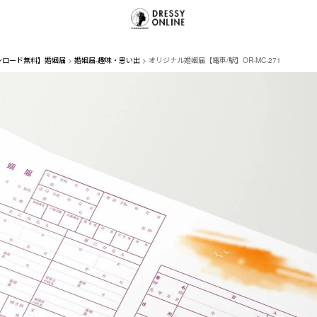
ンロード無料】婚姻届
婚姻届-趣味・思い出
オリジナル婚姻届【電車/駅】OR-MC-271