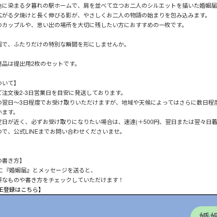
色に染まる夕暮れの駅ホームで、肩を並べて立つお二人のシルエットを描いた婚姻届
広がる夕焼けと長く伸びる影が、やさしくお二人の物語の始まりを包み込みます。
のカップルや、思い出の場所を大切に残したい方におすすめの一枚です。
届で、ふたりだけの特別な瞬間を形にしませんか。
商品は提出用2枚のセットです。
ついて】
ご注文後2-3日営業日を目安に発送しております。
の翌日～3日程度でお受け取りいただけますが、地域や天候によってはさらに数日程
います。
定日が近く、必ずお受け取りになりたい場合は、速達(＋500円、翌日または翌々日着
ので、公式LINEまでお問い合わせくださいませ。
の書き方】
Eに『婚姻届』とメッセージを送ると、
要なものや書き方をチェックしていただけます！
NE登録はこちら】