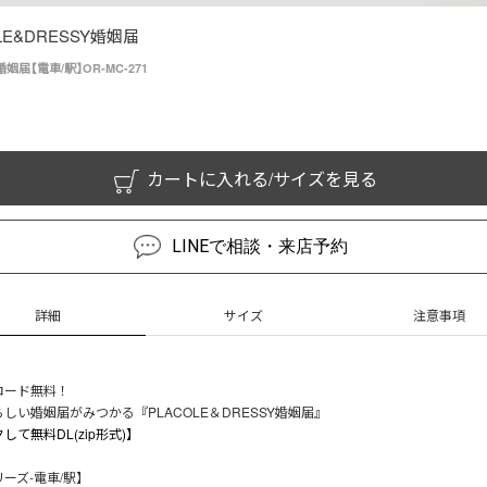
LE&DRESSY婚姻届
姻届【電車/駅】OR-MC-271
カートに入れる/サイズを見る
LINEで相談・来店予約
詳細
サイズ
注意事項
ロード無料！
しい婚姻届がみつかる『PLACOLE＆DRESSY婚姻届』
して無料DL(zip形式)】
ーズ-電車/駅】