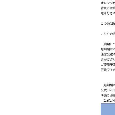
オレンジ
背景には
電車好き
この婚姻
こちらの
【納期に
婚姻届は
通常発送
合がござ
ご使用予
可能です
【婚姻届
公式LIN
準備に必
【公式LI