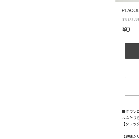
PLACO
オリジナル婚
¥
0
■ダウン
おふたりら
【クリック
【趣味シリ