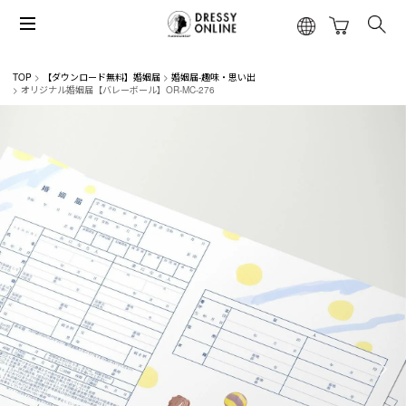
TOP
【ダウンロード無料】婚姻届
婚姻届-趣味・思い出
オリジナル婚姻届【バレーボール】OR-MC-276