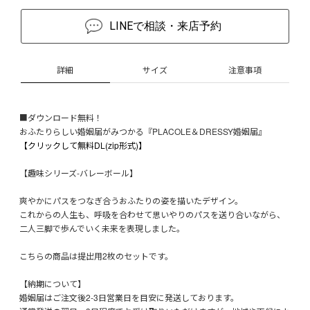
LINEで相談・来店予約
詳細
サイズ
注意事項
■ダウンロード無料！
おふたりらしい婚姻届がみつかる『PLACOLE＆DRESSY婚姻届』
【クリックして無料DL(zip形式)】
【趣味シリーズ-バレーボール】
爽やかにパスをつなぎ合うおふたりの姿を描いたデザイン。
これからの人生も、呼吸を合わせて思いやりのパスを送り合いながら、
二人三脚で歩んでいく未来を表現しました。
こちらの商品は提出用2枚のセットです。
【納期について】
婚姻届はご注文後2-3日営業日を目安に発送しております。