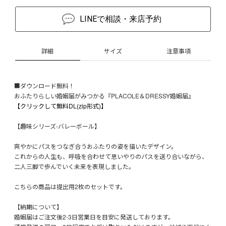
LINEで相談・来店予約
詳細
サイズ
注意事項
■ダウンロード無料！
おふたりらしい婚姻届がみつかる『PLACOLE＆DRESSY婚姻届』
【クリックして無料DL(zip形式)】
【趣味シリーズ-バレーボール】
爽やかにパスをつなぎ合うおふたりの姿を描いたデザイン。
これからの人生も、呼吸を合わせて思いやりのパスを送り合いながら、
二人三脚で歩んでいく未来を表現しました。
こちらの商品は提出用2枚のセットです。
【納期について】
婚姻届はご注文後2-3日営業日を目安に発送しております。