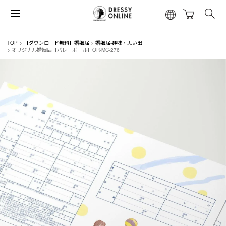
TOP
【ダウンロード無料】婚姻届
婚姻届-趣味・思い出
オリジナル婚姻届【バレーボール】OR-MC-276