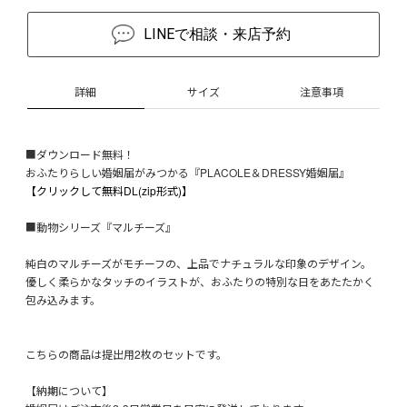
LINEで相談・来店予約
詳細
サイズ
注意事項
■ダウンロード無料！
おふたりらしい婚姻届がみつかる『PLACOLE＆DRESSY婚姻届』
【クリックして無料DL(zip形式)】
■動物シリーズ『マルチーズ』
純白のマルチーズがモチーフの、上品でナチュラルな印象のデザイン。
優しく柔らかなタッチのイラストが、おふたりの特別な日をあたたかく
包み込みます。
こちらの商品は提出用2枚のセットです。
【納期について】