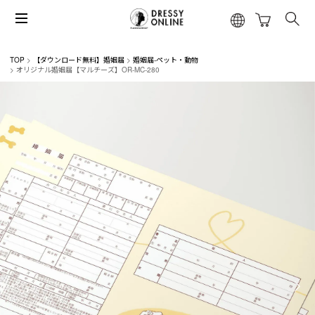
TOP
【ダウンロード無料】婚姻届
婚姻届-ペット・動物
オリジナル婚姻届【マルチーズ】OR-MC-280