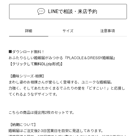
LINEで相談・来店予約
詳細
サイズ
注意事項
■ダウンロード無料！
おふたりらしい婚姻届がみつかる『PLACOLE＆DRESSY婚姻届』
【クリックして無料DL(zip形式)】
【趣味シリーズ-相撲】
まわし姿のお相撲さんが愛らしく登場する、ユニークな婚姻届。
力強く、そしてあたたかくまるでふたりの愛を「どすこい！」と応援し
てくれるようなデザインです。
こちらの商品は提出用2枚のセットです。
【納期について】
婚姻届はご注文後2-3日営業日を目安に発送しております。