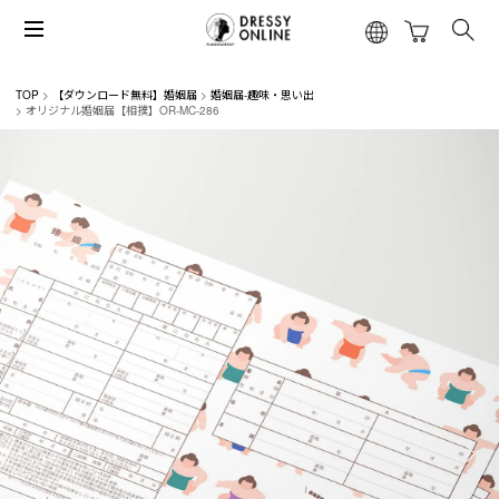
TOP
【ダウンロード無料】婚姻届
婚姻届-趣味・思い出
オリジナル婚姻届【相撲】OR-MC-286