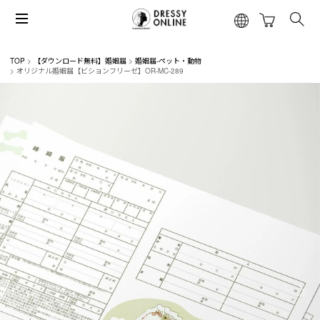
TOP
【ダウンロード無料】婚姻届
婚姻届-ペット・動物
オリジナル婚姻届【ビションフリーゼ】OR-MC-289