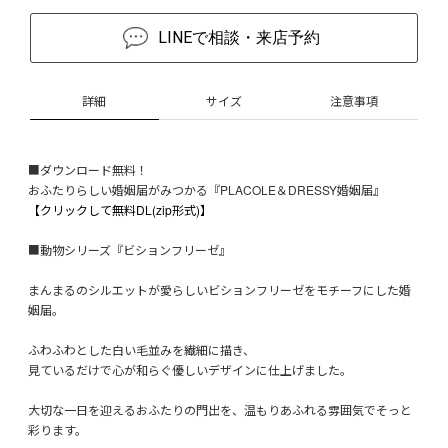
LINEで相談・来店予約
詳細
サイズ
注意事項
■ダウンロード無料！
おふたりらしい婚姻届がみつかる『PLACOLE＆DRESSY婚姻届』
【クリックして無料DL(zip形式)】
■動物シリーズ『ビションフリーゼ』
まんまるのシルエットが愛らしいビションフリーゼをモチーフにした婚
姻届。
ふわふわとした白い毛並みを繊細に描き、
見ているだけで心が和らぐ優しいデザインに仕上げました。
大切な一日を迎えるおふたりの門出を、温もりあふれる雰囲気でそっと
彩ります。