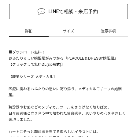
LINEで相談・来店予約
詳細
サイズ
注意事項
■ダウンロード無料！
おふたりらしい婚姻届がみつかる『PLACOLE＆DRESSY婚姻届』
【クリックして無料DL(zip形式)】
【職業シリーズ-メディカル】
医療に携わるおふたりの想いに寄り添う、メディカルモチーフの婚姻
届。
聴診器やお薬などのメディカルツールをさりげなく散りばめ、
日々患者様と向き合う中で培われた使命感や、思いやりの心をやさしく
表現しました。
ハートにそっと聴診器を当てる愛らしいイラストには、