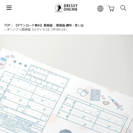
TOP
【ダウンロード無料】婚姻届
婚姻届-趣味・思い出
オリジナル婚姻届【メディカル】OR-MC-291