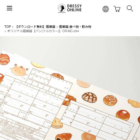
TOP
【ダウンロード無料】婚姻届
婚姻届-食べ物・飲み物
オリジナル婚姻届【パン(フルカラー)】OR-MC-294