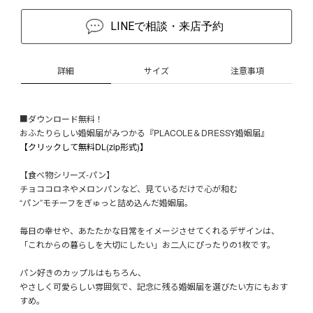
LINEで相談・来店予約
詳細
サイズ
注意事項
■ダウンロード無料！
おふたりらしい婚姻届がみつかる『PLACOLE＆DRESSY婚姻届』
【クリックして無料DL(zip形式)】
【食べ物シリーズ-パン】
チョココロネやメロンパンなど、見ているだけで心が和む
“パン”モチーフをぎゅっと詰め込んだ婚姻届。
毎日の幸せや、あたたかな日常をイメージさせてくれるデザインは、
「これからの暮らしを大切にしたい」お二人にぴったりの1枚です。
パン好きのカップルはもちろん、
やさしく可愛らしい雰囲気で、記念に残る婚姻届を選びたい方にもおす
すめ。