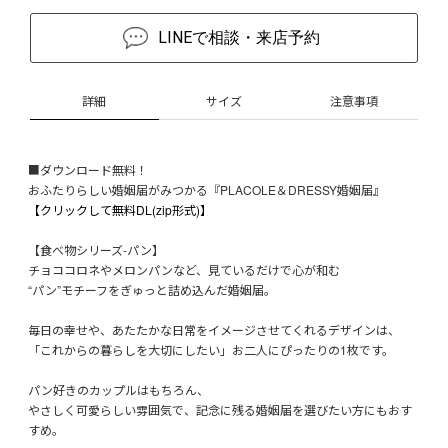
LINEで相談・来店予約
詳細
サイズ
注意事項
■ダウンロード無料！
おふたりらしい婚姻届がみつかる『PLACOLE＆DRESSY婚姻届』
【クリックして無料DL(zip形式)】
【食べ物シリーズ-パン】
チョココロネやメロンパンなど、見ているだけで心が和む
“パン”モチーフをぎゅっと詰め込んだ婚姻届。
毎日の幸せや、あたたかな日常をイメージさせてくれるデザインは、
「これからの暮らしを大切にしたい」お二人にぴったりの1枚です。
パン好きのカップルはもちろん、
やさしく可愛らしい雰囲気で、記念に残る婚姻届を選びたい方にもおす
すめ。