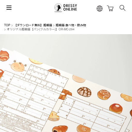
TOP
【ダウンロード無料】婚姻届
婚姻届-食べ物・飲み物
オリジナル婚姻届【パン(フルカラー)】OR-MC-294