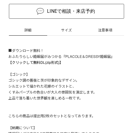
LINEで相談・来店予約
詳細
サイズ
注意事項
■ダウンロード無料！
おふたりらしい婚姻届がみつかる『PLACOLE＆DRESSY婚姻届』
【クリックして無料DL(zip形式)】
【ゴシック】
ゴシック調の薔薇と茨が印象的なデザイン。
シルエットで描かれた花嫁のイラストと、
くすみパープルの色合いが大人の雰囲気を演出します。
上品で落ち着いた世界観を楽しめる一枚です。
こちらの商品は提出用2枚のセットとなっております。
【納期について】