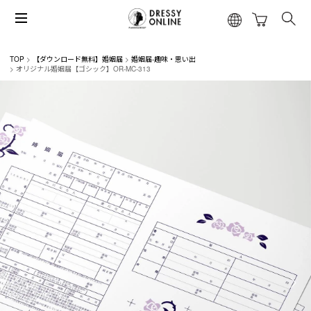
TOP
【ダウンロード無料】婚姻届
婚姻届-趣味・思い出
オリジナル婚姻届【ゴシック】OR-MC-313