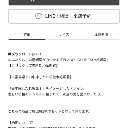
LINEで相談・来店予約
詳細
サイズ
注意事項
■ダウンロード無料！
おふたりらしい婚姻届がみつかる『PLACOLE＆DRESSY婚姻届』
【クリックして無料DL(zip形式)】
【＜福島県＞日中線しだれ桜並木婚姻届】
「日中線しだれ桜並木」をイメージしたデザイン。
優しい桜色のトンネルに包まれて、永遠の愛を誓うおふたり。
こちらの商品は提出用2枚のセットとなっております。
【納期について】