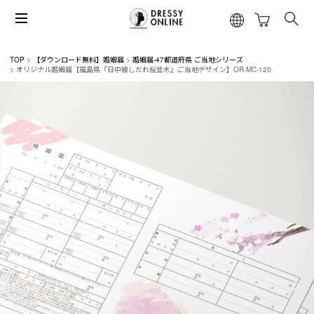
TOP
【ダウンロード無料】婚姻届
婚姻届-47都道府県 ご当地シリーズ
オリジナル婚姻届【福島県『日中線しだれ桜並木』ご当地デザイン】OR-MC-120