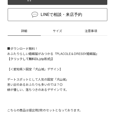
LINEで相談・来店予約
詳細
サイズ
注意事項
■ダウンロード無料！
おふたりらしい婚姻届がみつかる『PLACOLE＆DRESSY婚姻届』
【クリックして無料DL(zip形式)】
【＜愛知県＞国宝「犬山城」デザイン】
デートスポットとして人気の国宝「犬山城」
思い出のあるおふたりも多いのでは？◎
緑が優しい、落ちつきのあるデザインです。
こちらの商品は提出用2枚のセットとなっております。