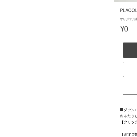
PLACO
オリジナル婚
¥
0
■ダウン
おふたりら
【クリック
【お守り