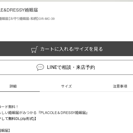
LE&DRESSY婚姻届
姻届【お守り婚姻届-和柄】OR-MC-39
カートに入れる/サイズを見る
LINEで相談・来店予約
詳細
サイズ
注意事項
ロード無料！
しい婚姻届がみつかる『PLACOLE＆DRESSY婚姻届』
して無料DL(zip形式)】
婚姻届】