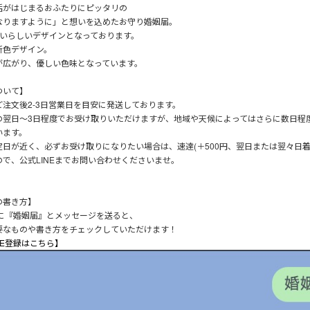
活がはじまるおふたりにピッタリの
なりますように」と想いを込めたお守り婚姻届。
愛いらしいデザインとなっております。
新色デザイン。
が広がり、優しい色味となっています。
ついて】
ご注文後2-3日営業日を目安に発送しております。
の翌日～3日程度でお受け取りいただけますが、地域や天候によってはさらに数日程
います。
定日が近く、必ずお受け取りになりたい場合は、速達(＋500円、翌日または翌々日着
ので、公式LINEまでお問い合わせくださいませ。
の書き方】
Eに『婚姻届』とメッセージを送ると、
要なものや書き方をチェックしていただけます！
NE登録はこちら】