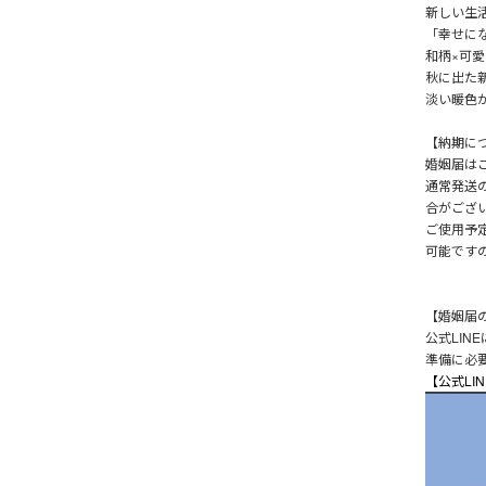
新しい生
「幸せに
和柄×可
秋に出た
淡い暖色
【納期に
婚姻届は
通常発送
合がござ
ご使用予
可能です
【婚姻届
公式LIN
準備に必
【公式LI