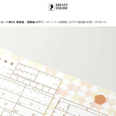
ンロード無料】婚姻届
婚姻届-お守り
オリジナル婚姻届【お守り婚姻届-和柄】OR-MC-39