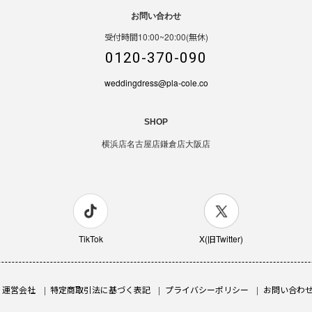
お問い合わせ
受付時間10:00~20:00(無休)
0120-370-090
weddingdress@pla-cole.co
SHOP
横浜店
名古屋店
鎌倉店
大阪店
TikTok
X(旧Twitter)
運営会社
特定商取引法に基づく表記
プライバシーポリシー
お問い合わ
ジナル婚姻届【お守り婚姻届-和柄】OR-MC-39
カートに入れ