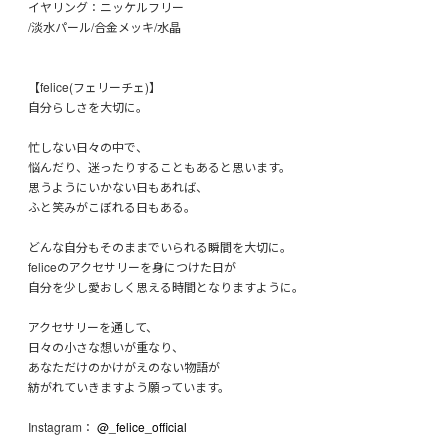
イヤリング：ニッケルフリー
/淡水パール/合金メッキ/水晶
【felice(フェリーチェ)】
自分らしさを大切に。
忙しない日々の中で、
悩んだり、迷ったりすることもあると思います。
思うようにいかない日もあれば、
ふと笑みがこぼれる日もある。
どんな自分もそのままでいられる瞬間を大切に。
feliceのアクセサリーを身につけた日が
自分を少し愛おしく思える時間となりますように。
アクセサリーを通して、
日々の小さな想いが重なり、
あなただけのかけがえのない物語が
紡がれていきますよう願っています。
Instagram：
@_felice_official