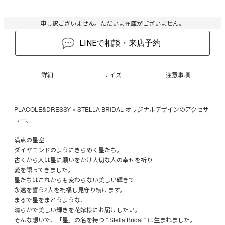
申し訳ございません。ただいま在庫がございません。
LINEで相談・来店予約
詳細
サイズ
注意事項
PLACOLE&DRESSY × STELLA BRIDAL オリジナルデザインのアクセサ
リー。
満点の星空
ダイヤモンドのようにきらめく星たち。
古くから人は星に願いをかけ大切な人の幸せを祈り
愛を語ってきました。
星たちはこれからも変わらない美しい輝きで
永遠を誓う2人を祝福し見守り続けます。
まるで星をまとうような、
清らかで美しい輝きを花嫁様にお届けしたい。
そんな想いで、「星」の名を持つ " Stella Bridal " は生まれました。