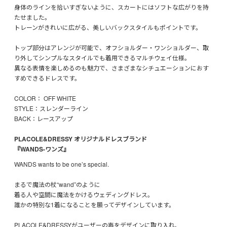
身体のラインを拾いすぎないように、スカートにはソフトな広がりを持
たせました。
トレーンがきれいに広がる、美しいバックスタイルもポイントです。
トップ部分はアレンジが可能で、オフショルダー・ワンショルダー、取
り外してシンプルなスタイルでも着用できるマルチウェイ仕様。
異なる表情を楽しめるのも魅力で、さまざまなシチュエーションにおす
すめできるドレスです。
COLOR： OFF WHITE
STYLE：スレンダーライン
BACK：レースアップ
PLACOLE&DRESSY オリジナルドレスブランド
『WANDS-ワンズ』
WANDS wants to be one’s special.
まるで魔法の杖“wand”のように
着る人や空間に魔法をかけるウェディングドレス。
誰かの特別な1着になることを願ってデザインしています。
PLACOLE&DRESSYがユーザーの声をデザインに取り入れ、