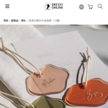
頂部
紙製品
席札
亞克力席位卡/姓名牌（10個）