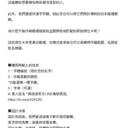
這推薦給想要擁有時尚潮流造型的人。
此外，我們還提供漢字字體，因此您也可以將它們用於傳統的日本婚禮服
飾。
為什麼不製作與婚禮風格和主題顏色相匹配的原始席位卡呢？
這些席位卡非常適合婚禮，但儀式結束後也可以長期用作鑰匙圈、名牌或
姓名標籤。
■購買時輸入的信息
1：字體編號（用於您的名字）
2：你最喜歡的顏色
*只能選擇一種字體。
3：字串（可選）
4. 客人姓名 *請透過官方LINE帳號寄送。
https://lin.ee/pV2EGAf
■設計決策
設計完成後，我們會透過電子郵件與您聯繫。
首次修改免費；後續修改需收費。
設計方案一旦定稿，我們將立即開始生產。