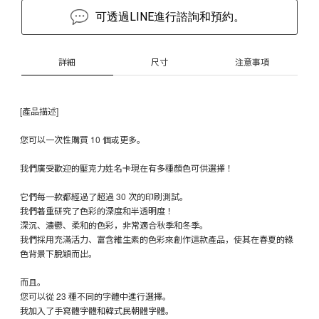
可透過LINE進行諮詢和預約。
詳細
尺寸
注意事項
[產品描述]
您可以一次性購買 10 個或更多。
我們廣受歡迎的壓克力姓名卡現在有多種顏色可供選擇！
它們每一款都經過了超過 30 次的印刷測試。
我們著重研究了色彩的深度和半透明度！
深沉、濃鬱、柔和的色彩，非常適合秋季和冬季。
我們採用充滿活力、富含維生素的色彩來創作這款產品，使其在春夏的綠
色背景下脫穎而出。
而且。
您可以從 23 種不同的字體中進行選擇。
我加入了手寫體字體和韓式民朝體字體。