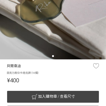
貝爾韋迪
亞克力席位卡/姓名牌（10個）
¥
400
加入購物車 / 查看尺寸