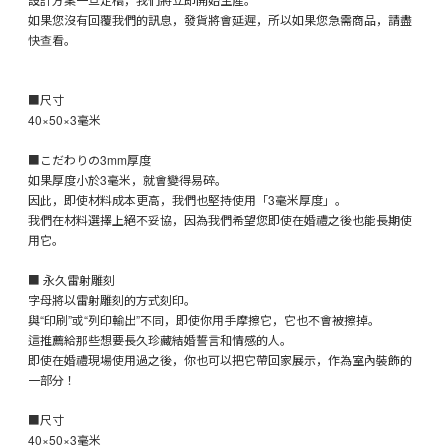
如果您沒有回覆我們的訊息，發貨將會延遲，所以如果您急需商品，請盡
快查看。
■尺寸
40×50×3毫米
■こだわりの3mm厚度
如果厚度小於3毫米，就會變得易碎。
因此，即使材料成本更高，我們也堅持使用「3毫米厚度」。
我們在材料選擇上絕不妥協，因為我們希望您即使在婚禮之後也能長期使
用它。
■ 永久雷射雕刻
字母將以雷射雕刻的方式刻印。
與“印刷”或“列印輸出”不同，即使你用手摩擦它，它也不會被擦掉。
這推薦給那些想要長久珍藏結婚誓言和情感的人。
即使在婚禮現場使用過之後，你也可以把它帶回家展示，作為室內裝飾的
一部分！
■尺寸
40×50×3毫米