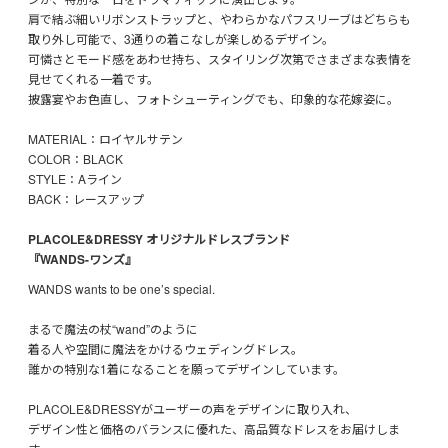
肩で結ぶ細いリボンストラップと、やわらかなパフスリーブはどちらも
取り外し可能で、3通りの着こなしが楽しめるデザイン。
可憐さとモード感をあわせ持ち、スタイリング次第でさまざまな表情を
見せてくれる一着です。
披露宴やお色直し、フォトシューティングでも、印象的な花嫁姿に。
MATERIAL：ロイヤルサテン
COLOR：BLACK
STYLE：Aライン
BACK：レースアップ
PLACOLE&DRESSY オリジナルドレスブランド
『WANDS-ワンズ』
WANDS wants to be one’s special.
まるで魔法の杖“wand”のように
着る人や空間に魔法をかけるウェディングドレス。
誰かの特別な1着になることを願ってデザインしています。
PLACOLE&DRESSYがユーザーの声をデザインに取り入れ、
デザイン性と価格のバランスに優れた、高品質なドレスをお届けしま