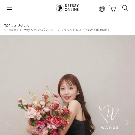
TOP
オリジナル
【3泊4日】3way リボン&パフスリーブ ブラックドレス〈PD-WDOR-BK01〉