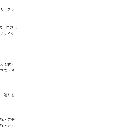
アリーブラ
等、日常に
ブレイク
入園式・
マス・冬
・贈りも
祝・プチ
祝・寿・