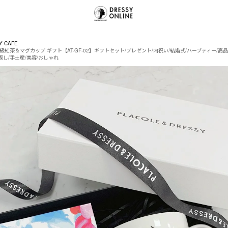
Y CAFE
紅茶＆マグカップ ギフト【AT-GF-02】ギフトセット/プレゼント/内祝い/結婚式/ハーブティー/高品
返し/手土産/美容/おしゃれ