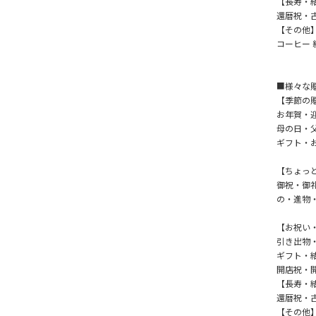
【長寿・
還暦祝・
【その他
コーヒー 
■様々な
【季節の
お年賀・
母の日・
ギフト・
【ちょっ
御祝・御
の・進物
【お祝い
引き出物
ギフト・
開店祝・
【長寿・
還暦祝・
【その他