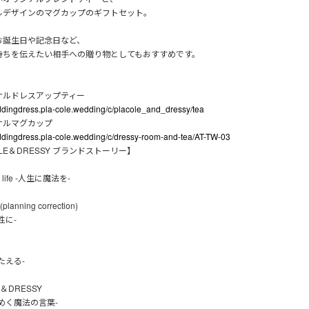
ルデザインのマグカップのギフトセット。
お誕生日や記念日など、
持ちを伝えたい相手への贈り物としてもおすすめです。
ナルドレスアップティー
eddingdress.pla-cole.wedding/c/placole_and_dressy/tea
ナルマグカップ
eddingdress.pla-cole.wedding/c/dressy-room-and-tea/AT-TW-03
OLE＆DRESSY ブランドストーリー】
in life -人生に魔法を-
lanning correction)
性に-
たえる-
E＆DRESSY
めく魔法の言葉-