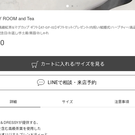
 ROOM and Tea
級紅茶＆マグカップ ギフト【AT-GF-02】ギフトセット/プレゼント/内祝い/結婚式/ハーブティー/高
記念日/お返し/手土産/美容/おしゃれ
50
カートに入れる/サイズを見る
LINEで相談・来店予約
詳細
サイズ
注意事項
LE＆DRESSYが提供する、
を含む高級茶葉を使用した
いオリジナルブレンドティーと、