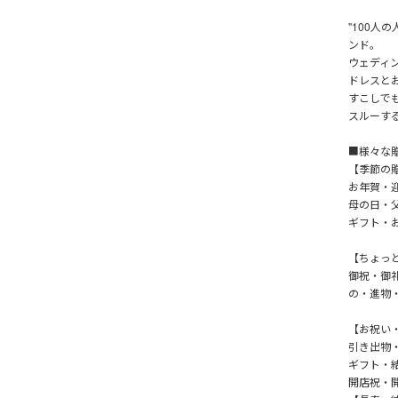
"100人
ンド。
ウェディ
ドレスと
すこしで
スルーす
■様々な
【季節の
お年賀・
母の日・
ギフト・
【ちょっ
御祝・御
の・進物
【お祝い
引き出物
ギフト・
開店祝・