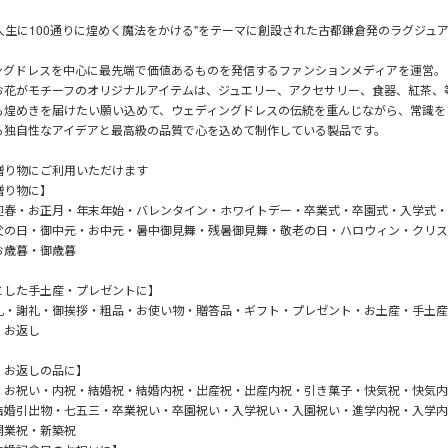
の人生に100通りに煌めく魔法をかける"をテーマに創設された古都鎌倉発のラグジュ
ングドレスを中心に最先端で価値あるものを発信するファンションメディアを運営。
お花がモチーフのオリジナルアイテムは、ジュエリー、アクセサリー、食器、紅茶、
も煌めきを届けたい願い込めて、ウェディングドレスの伝統を重んじながら、常識を
る独自性なアイデアと最高級の品質で心を込めて制作している製品です。
贈り物にご利用いただけます
贈り物に】
迎春・お正月・年末年始・バレンタイン・ホワイトデー・卒業式・卒園式・入学式・
父の日・御中元・お中元・暑中御見舞・残暑御見舞・敬老の日・ハロウィン・クリス
お歳暮・御歳暮
とした手土産・プレゼントに】
礼・謝礼・御挨拶・粗品・お使い物・贈答品・ギフト・プレゼント・お土産・手土産
・お返し
・お返しの品に】
・お祝い・内祝・結婚祝・結婚内祝・出産祝・出産内祝・引き菓子・快気祝・快気内
結婚引出物・七五三・卒業祝い・卒園祝い・入学祝い・入園祝い・進学内祝・入学内
開業祝・新築祝