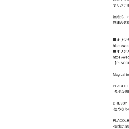
オリジナ
結婚式、
感謝の気
■オリジ
https://w
■オリジ
https://w
【PLAC
Magical 
PLACOLE(p
-多様な個
DRESSY
-煌めきあ
PLACOL
-個性が煌