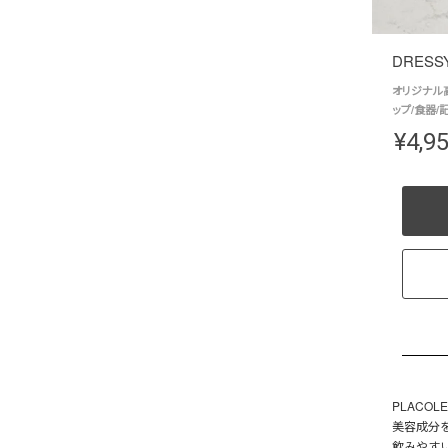
DRESSY
オリジナル高
ップ/食器/
¥
4,9
PLACO
美容成分
飲みやす