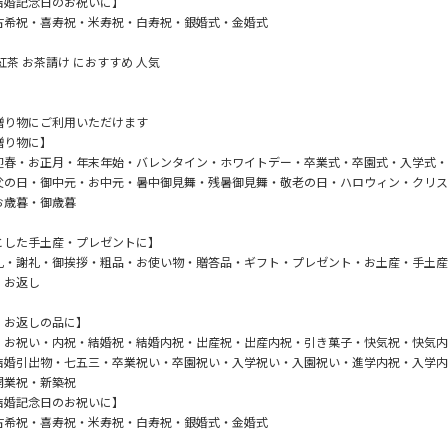
結婚記念日のお祝いに】
古希祝・喜寿祝・米寿祝・白寿祝・銀婚式・金婚式
】
紅茶 お茶請け におすすめ 人気
贈り物にご利用いただけます
贈り物に】
迎春・お正月・年末年始・バレンタイン・ホワイトデー・卒業式・卒園式・入学式・
父の日・御中元・お中元・暑中御見舞・残暑御見舞・敬老の日・ハロウィン・クリス
お歳暮・御歳暮
とした手土産・プレゼントに】
礼・謝礼・御挨拶・粗品・お使い物・贈答品・ギフト・プレゼント・お土産・手土産
・お返し
・お返しの品に】
・お祝い・内祝・結婚祝・結婚内祝・出産祝・出産内祝・引き菓子・快気祝・快気内
結婚引出物・七五三・卒業祝い・卒園祝い・入学祝い・入園祝い・進学内祝・入学内
開業祝・新築祝
結婚記念日のお祝いに】
古希祝・喜寿祝・米寿祝・白寿祝・銀婚式・金婚式
】