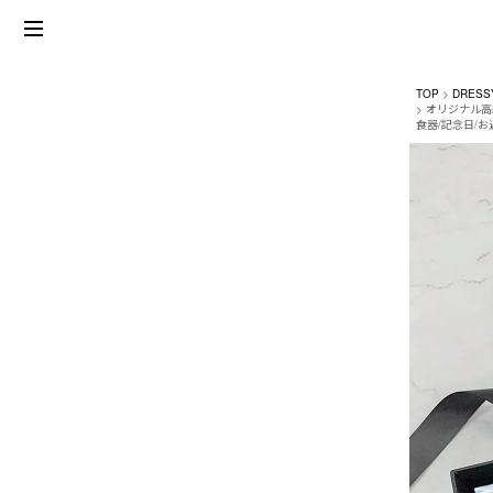
TOP
DRESS
オリジナル高級
食器/記念日/お