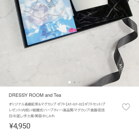
DRESSY ROOM and Tea
オリジナル高級紅茶＆マグカップ ギフト【AT-GF-02】ギフトセット/プ
レゼント/内祝い/結婚式/ハーブティー/高品質/マグカップ/食器/記念
日/お返し/手土産/美容/おしゃれ
¥
4,950