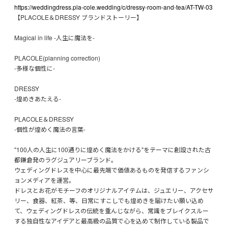
https://weddingdress.pla-cole.wedding/c/dressy-room-and-tea/AT-TW-03
【PLACOLE＆DRESSY ブランドストーリー】
Magical in life -人生に魔法を-
PLACOLE(planning correction)
-多様な個性に-
DRESSY
-煌めきあたえる-
PLACOLE＆DRESSY
-個性が煌めく魔法の言葉-
"100人の人生に100通りに煌めく魔法をかける"をテーマに創設された古
都鎌倉発のラグジュアリーブランド。
ウェディングドレスを中心に最先端で価値あるものを発信するファンシ
ョンメディアを運営。
ドレスとお花がモチーフのオリジナルアイテムは、ジュエリー、アクセサ
リー、食器、紅茶、等、日常にすこしでも煌めきを届けたい願い込め
て、ウェディングドレスの伝統を重んじながら、常識をブレイクスルー
する独自性なアイデアと最高級の品質で心を込めて制作している製品で