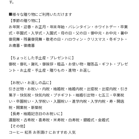
す。
■様々な贈り物にご利用いただけます
【季節の贈り物に】
お年賀・迎春・お正月・年末年始・バレンタイン・ホワイトデー・卒業
式・卒園式・入学式・入園式・母の日・父の日・御中元・お中元・暑中
御見舞・残暑御見舞・敬老の日・ハロウィン・クリスマス・冬ギフト・
お歳暮・御歳暮
【ちょっとした手土産・プレゼントに】
御祝・御礼・謝礼・御挨拶・粗品・お使い物・贈答品・ギフト・プレゼ
ント・お土産・手土産・贈りもの・進物・お返し
【お祝い・お返しの品に】
引き出物・お祝い・内祝・結婚祝・結婚内祝・出産祝・出産内祝・引き
菓子・快気祝・快気内祝・プチギフト・結婚引出物・七五三・卒業祝
い・卒園祝い・入学祝い・入園祝い・進学内祝・入学内祝・寿・開店
祝・開業祝・新築祝
【長寿・結婚記念日のお祝いに】
還暦祝・古希祝・喜寿祝・米寿祝・白寿祝・銀婚式・金婚式
【その他】
コーヒー 紅茶 お茶請け におすすめ 人気