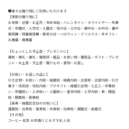
■様々な贈り物にご利用いただけます
【季節の贈り物に】
お年賀・迎春・お正月・年末年始・バレンタイン・ホワイトデー・卒業
式・卒園式・入学式・入園式・母の日・父の日・御中元・お中元・暑中
御見舞・残暑御見舞・敬老の日・ハロウィン・クリスマス・冬ギフト・
お歳暮・御歳暮
【ちょっとした手土産・プレゼントに】
御祝・御礼・謝礼・御挨拶・粗品・お使い物・贈答品・ギフト・プレゼ
ント・お土産・手土産・贈りもの・進物・お返し
【お祝い・お返しの品に】
引き出物・お祝い・内祝・結婚祝・結婚内祝・出産祝・出産内祝・引き
菓子・快気祝・快気内祝・プチギフト・結婚引出物・七五三・卒業祝
い・卒園祝い・入学祝い・入園祝い・進学内祝・入学内祝・寿・開店
祝・開業祝・新築祝
【長寿・結婚記念日のお祝いに】
還暦祝・古希祝・喜寿祝・米寿祝・白寿祝・銀婚式・金婚式
【その他】
コーヒー 紅茶 お茶請け におすすめ 人気