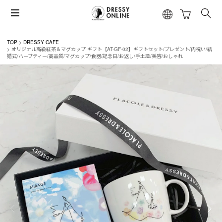
TOP
DRESSY CAFE
オリジナル高級紅茶＆マグカップ ギフト【AT-GF-02】ギフトセット/プレゼント/内祝い/結
婚式/ハーブティー/高品質/マグカップ/食器/記念日/お返し/手土産/美容/おしゃれ