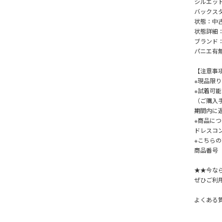
シルエッ
バックス
状態：中
状態詳細
ブランド：D
パニエ有
【注意事
※現品限
※試着可
（ご購入
期間内に
※商品につ
ドレスコ
※こちら
商品番号【
★★今な
ぜひご利
よくある