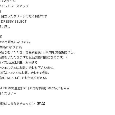
ト：Aライン
タイル：レースアップ
古
：目立ったダメージはなく良好です
RESSY SELECT
無：無し
項】
りの1点販売になります。
能商品になります。
手続きをいただき、商品到着後3日以内を試着期間とし、
返送をいただきますと返品交換可能になります。）
いては公式LINE、お電話で
ンシェルジュにお問い合わせ下さいませ。
の商品についてのお問い合わせの際は
AU-WDA-14】をお伝えください。
らLINEの友達追加で【お得な情報】のご紹介も★★
用ください＊
質問はこちらをチェック▷
【FAQ】