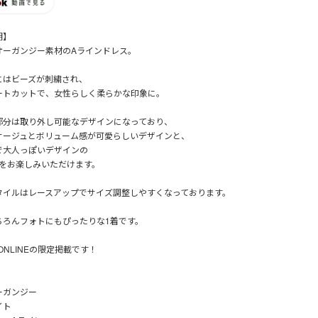
明】
オーガンジー素材のAラインドレス。
にはビーズが刺繍され、
ートカットで、女性らしく柔らかな印象に。
部分は取り外し可能なデザインになっており、
サージュとボリューム感が可愛らしいデザインと、
で大人っぽいデザインの
ンをお楽しみいただけます。
タイルはレースアップでサイズ調整しやすくなっております。
ちろんフォトにもぴったりな1着です。
 ONLINEの限定掲載です！
ーガンジー
イト