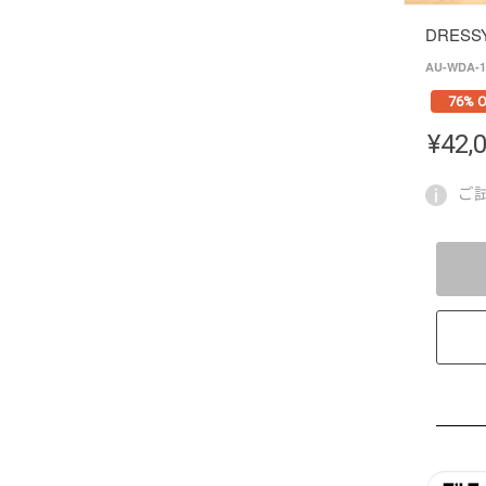
DRESS
AU-WDA-1
76% O
¥
42,
ご