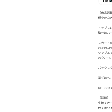
【商品説
軽やかな
トップス
胸元はハ
スカート
お花のコ
シンプル
2パター
バックス
挙式はも
DRESSY
【詳細】
生地：オ
色：ホワ