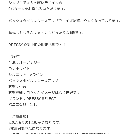
シンプルで大人っぽいデザインの
2パターンをお楽しみいただけます。
バックスタイルはレースアップでサイズ調整しやすくなっております。
挙式はもちろんフォトにもぴったりな1着です。
DRESSY ONLINEの限定掲載です！
【詳細】
生地：オーガンジー
色：ホワイト
シルエット：Aライン
バックスタイル：レースアップ
状態：中古
状態詳細：目立ったダメージはなく良好です
ブランド：DRESSY SELECT
パニエ有無：無し
【注意事項】
※現品限りの1点販売になります。
※試着可能商品になります。